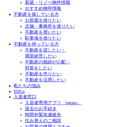
新築・リノベ物件情報
おすすめ物件情報
不動産を探している方
お部屋を借りたい
店舗・事務所を借りたい
不動産を買いたい
駐車場を借りたい
不動産を持っている方
不動産を貸したい・
満室経営したい
不動産の相続が心配・
対策をしたい
不動産を売りたい
不動産を活用したい
私たちの強み
SDGs
入居者窓口
入居者専用アプリ「totono」
退去のお手続き
時間外緊急連絡先
住み替えのご相談
お部屋の使用とマナー