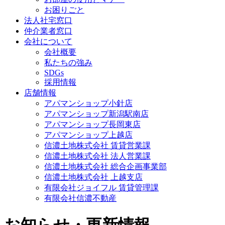
お困りごと
法人社宅窓口
仲介業者窓口
会社について
会社概要
私たちの強み
SDGs
採用情報
店舗情報
アパマンショップ小針店
アパマンショップ新潟駅南店
アパマンショップ長岡東店
アパマンショップ上越店
信濃土地株式会社 賃貸営業課
信濃土地株式会社 法人営業課
信濃土地株式会社 総合企画事業部
信濃土地株式会社 上越支店
有限会社ジョイフル 賃貸管理課
有限会社信濃不動産