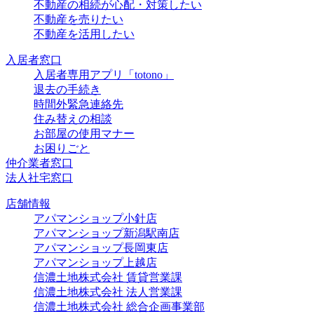
不動産の相続が心配・対策したい
不動産を売りたい
不動産を活用したい
入居者窓口
入居者専用アプリ「totono」
退去の手続き
時間外緊急連絡先
住み替えの相談
お部屋の使用マナー
お困りごと
仲介業者窓口
法人社宅窓口
店舗情報
アパマンショップ小針店
アパマンショップ新潟駅南店
アパマンショップ長岡東店
アパマンショップ上越店
信濃土地株式会社 賃貸営業課
信濃土地株式会社 法人営業課
信濃土地株式会社 総合企画事業部