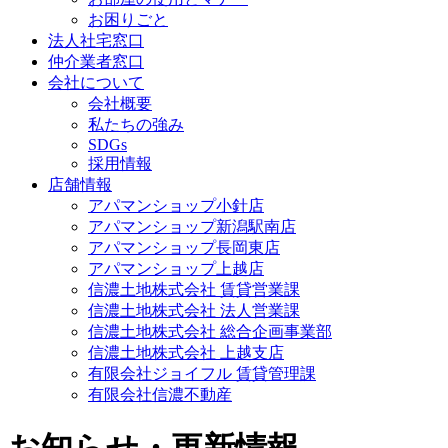
お困りごと
法人社宅窓口
仲介業者窓口
会社について
会社概要
私たちの強み
SDGs
採用情報
店舗情報
アパマンショップ小針店
アパマンショップ新潟駅南店
アパマンショップ長岡東店
アパマンショップ上越店
信濃土地株式会社 賃貸営業課
信濃土地株式会社 法人営業課
信濃土地株式会社 総合企画事業部
信濃土地株式会社 上越支店
有限会社ジョイフル 賃貸管理課
有限会社信濃不動産