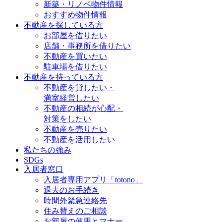
新築・リノベ物件情報
おすすめ物件情報
不動産を探している方
お部屋を借りたい
店舗・事務所を借りたい
不動産を買いたい
駐車場を借りたい
不動産を持っている方
不動産を貸したい・
満室経営したい
不動産の相続が心配・
対策をしたい
不動産を売りたい
不動産を活用したい
私たちの強み
SDGs
入居者窓口
入居者専用アプリ「totono」
退去のお手続き
時間外緊急連絡先
住み替えのご相談
お部屋の使用とマナー