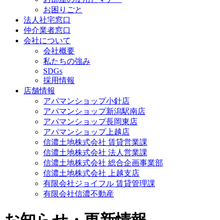
お困りごと
法人社宅窓口
仲介業者窓口
会社について
会社概要
私たちの強み
SDGs
採用情報
店舗情報
アパマンショップ小針店
アパマンショップ新潟駅南店
アパマンショップ長岡東店
アパマンショップ上越店
信濃土地株式会社 賃貸営業課
信濃土地株式会社 法人営業課
信濃土地株式会社 総合企画事業部
信濃土地株式会社 上越支店
有限会社ジョイフル 賃貸管理課
有限会社信濃不動産