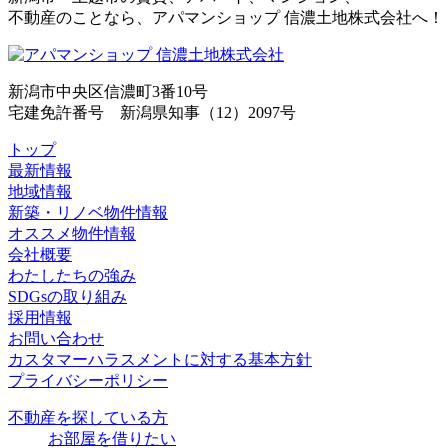
不動産のことなら、アパマンショップ 信濃土地株式会社へ！
新潟市中央区信濃町3番10号
宅建免許番号 新潟県知事（12）2097号
トップ
最新情報
地域情報
新築・リノベ物件情報
オススメ物件情報
会社概要
わたしたちの強み
SDGsの取り組み
採用情報
お問い合わせ
カスタマーハラスメントに対する基本方針
プライバシーポリシー
不動産を探している方
お部屋を借りたい