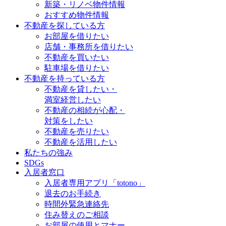
新築・リノベ物件情報
おすすめ物件情報
不動産を探している方
お部屋を借りたい
店舗・事務所を借りたい
不動産を買いたい
駐車場を借りたい
不動産を持っている方
不動産を貸したい・
満室経営したい
不動産の相続が心配・
対策をしたい
不動産を売りたい
不動産を活用したい
私たちの強み
SDGs
入居者窓口
入居者専用アプリ「totono」
退去のお手続き
時間外緊急連絡先
住み替えのご相談
お部屋の使用とマナー