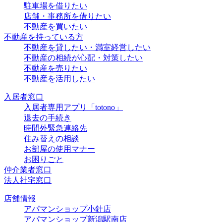
駐車場を借りたい
店舗・事務所を借りたい
不動産を買いたい
不動産を持っている方
不動産を貸したい・満室経営したい
不動産の相続が心配・対策したい
不動産を売りたい
不動産を活用したい
入居者窓口
入居者専用アプリ「totono」
退去の手続き
時間外緊急連絡先
住み替えの相談
お部屋の使用マナー
お困りごと
仲介業者窓口
法人社宅窓口
店舗情報
アパマンショップ小針店
アパマンショップ新潟駅南店