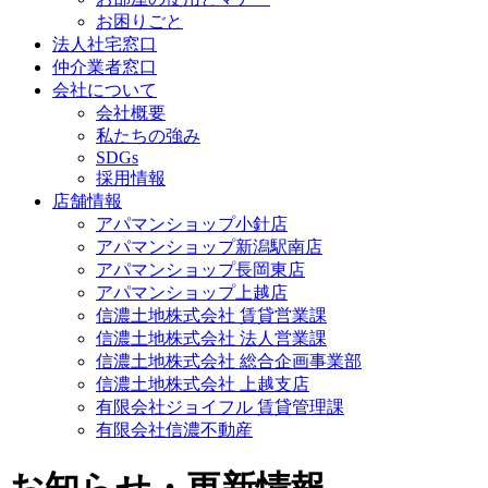
お困りごと
法人社宅窓口
仲介業者窓口
会社について
会社概要
私たちの強み
SDGs
採用情報
店舗情報
アパマンショップ小針店
アパマンショップ新潟駅南店
アパマンショップ長岡東店
アパマンショップ上越店
信濃土地株式会社 賃貸営業課
信濃土地株式会社 法人営業課
信濃土地株式会社 総合企画事業部
信濃土地株式会社 上越支店
有限会社ジョイフル 賃貸管理課
有限会社信濃不動産