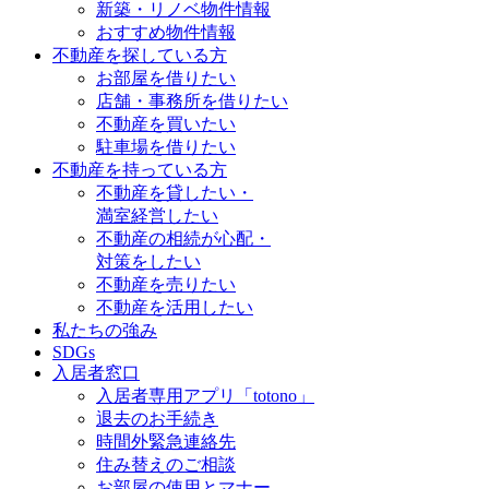
新築・リノベ物件情報
おすすめ物件情報
不動産を探している方
お部屋を借りたい
店舗・事務所を借りたい
不動産を買いたい
駐車場を借りたい
不動産を持っている方
不動産を貸したい・
満室経営したい
不動産の相続が心配・
対策をしたい
不動産を売りたい
不動産を活用したい
私たちの強み
SDGs
入居者窓口
入居者専用アプリ「totono」
退去のお手続き
時間外緊急連絡先
住み替えのご相談
お部屋の使用とマナー