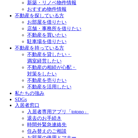
新築・リノベ物件情報
おすすめ物件情報
不動産を探している方
お部屋を借りたい
店舗・事務所を借りたい
不動産を買いたい
駐車場を借りたい
不動産を持っている方
不動産を貸したい・
満室経営したい
不動産の相続が心配・
対策をしたい
不動産を売りたい
不動産を活用したい
私たちの強み
SDGs
入居者窓口
入居者専用アプリ「totono」
退去のお手続き
時間外緊急連絡先
住み替えのご相談
お部屋の使用とマナー