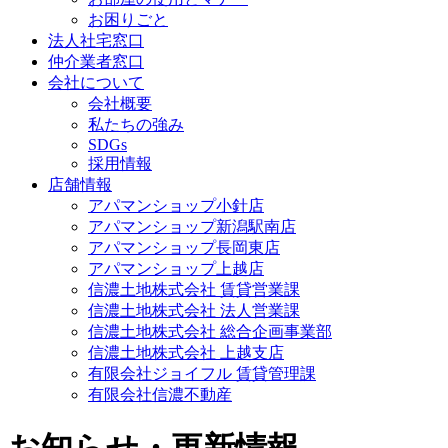
お困りごと
法人社宅窓口
仲介業者窓口
会社について
会社概要
私たちの強み
SDGs
採用情報
店舗情報
アパマンショップ小針店
アパマンショップ新潟駅南店
アパマンショップ長岡東店
アパマンショップ上越店
信濃土地株式会社 賃貸営業課
信濃土地株式会社 法人営業課
信濃土地株式会社 総合企画事業部
信濃土地株式会社 上越支店
有限会社ジョイフル 賃貸管理課
有限会社信濃不動産