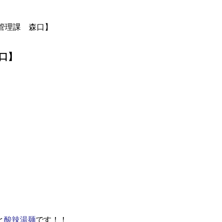
管理課 森口】
口】
と
酸辣湯麺
です！！