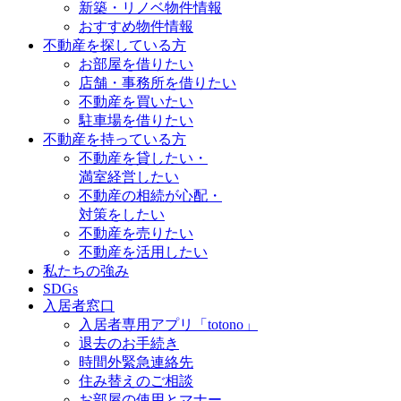
新築・リノベ物件情報
おすすめ物件情報
不動産を探している方
お部屋を借りたい
店舗・事務所を借りたい
不動産を買いたい
駐車場を借りたい
不動産を持っている方
不動産を貸したい・
満室経営したい
不動産の相続が心配・
対策をしたい
不動産を売りたい
不動産を活用したい
私たちの強み
SDGs
入居者窓口
入居者専用アプリ「totono」
退去のお手続き
時間外緊急連絡先
住み替えのご相談
お部屋の使用とマナー