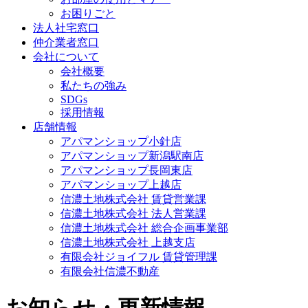
お困りごと
法人社宅窓口
仲介業者窓口
会社について
会社概要
私たちの強み
SDGs
採用情報
店舗情報
アパマンショップ小針店
アパマンショップ新潟駅南店
アパマンショップ長岡東店
アパマンショップ上越店
信濃土地株式会社 賃貸営業課
信濃土地株式会社 法人営業課
信濃土地株式会社 総合企画事業部
信濃土地株式会社 上越支店
有限会社ジョイフル 賃貸管理課
有限会社信濃不動産