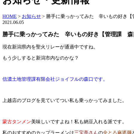
お知らせ・更新情報
HOME
>
お知らせ
>
勝手に乗っかってみた 辛いもの好き【
2021.06.05
勝手に乗っかってみた 辛いもの好き【管理課 森
現在新潟県内を聖火リレーが通過中ですね。
もう少しすると新潟市内なのかな？
信濃土地管理課有限会社ジョイフルの森口です。
上越店のブログを見ていてつい私も乗っかってみました。
蒙古タンメン
美味しいですよね！私も納豆入れる派です。
私のおすすめのカップラーメンは
三宝亭さん
の
全とろ麻婆麺