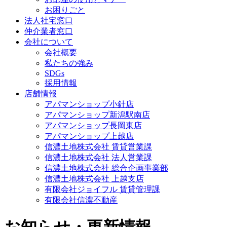
お困りごと
法人社宅窓口
仲介業者窓口
会社について
会社概要
私たちの強み
SDGs
採用情報
店舗情報
アパマンショップ小針店
アパマンショップ新潟駅南店
アパマンショップ長岡東店
アパマンショップ上越店
信濃土地株式会社 賃貸営業課
信濃土地株式会社 法人営業課
信濃土地株式会社 総合企画事業部
信濃土地株式会社 上越支店
有限会社ジョイフル 賃貸管理課
有限会社信濃不動産