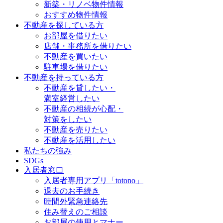
新築・リノベ物件情報
おすすめ物件情報
不動産を探している方
お部屋を借りたい
店舗・事務所を借りたい
不動産を買いたい
駐車場を借りたい
不動産を持っている方
不動産を貸したい・
満室経営したい
不動産の相続が心配・
対策をしたい
不動産を売りたい
不動産を活用したい
私たちの強み
SDGs
入居者窓口
入居者専用アプリ「totono」
退去のお手続き
時間外緊急連絡先
住み替えのご相談
お部屋の使用とマナー