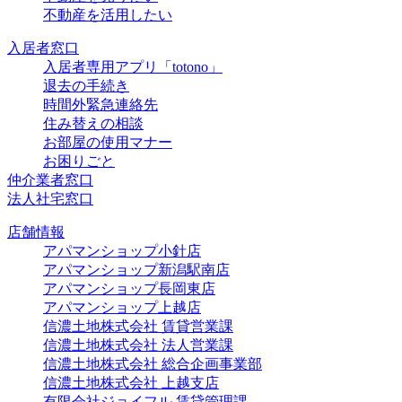
不動産を活用したい
入居者窓口
入居者専用アプリ「totono」
退去の手続き
時間外緊急連絡先
住み替えの相談
お部屋の使用マナー
お困りごと
仲介業者窓口
法人社宅窓口
店舗情報
アパマンショップ小針店
アパマンショップ新潟駅南店
アパマンショップ長岡東店
アパマンショップ上越店
信濃土地株式会社 賃貸営業課
信濃土地株式会社 法人営業課
信濃土地株式会社 総合企画事業部
信濃土地株式会社 上越支店
有限会社ジョイフル 賃貸管理課