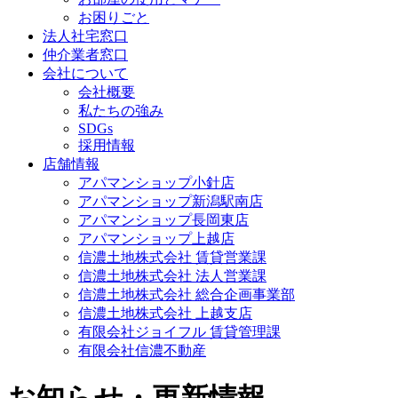
お困りごと
法人社宅窓口
仲介業者窓口
会社について
会社概要
私たちの強み
SDGs
採用情報
店舗情報
アパマンショップ小針店
アパマンショップ新潟駅南店
アパマンショップ長岡東店
アパマンショップ上越店
信濃土地株式会社 賃貸営業課
信濃土地株式会社 法人営業課
信濃土地株式会社 総合企画事業部
信濃土地株式会社 上越支店
有限会社ジョイフル 賃貸管理課
有限会社信濃不動産