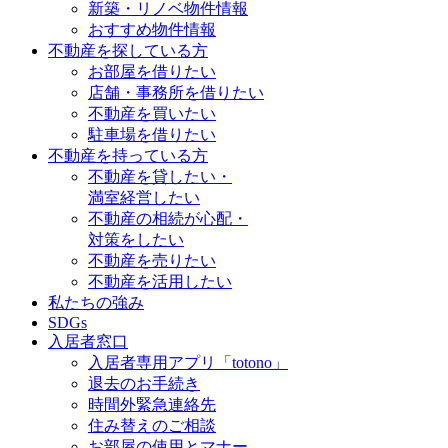
新築・リノベ物件情報
おすすめ物件情報
不動産を探している方
お部屋を借りたい
店舗・事務所を借りたい
不動産を買いたい
駐車場を借りたい
不動産を持っている方
不動産を貸したい・
満室経営したい
不動産の相続が心配・
対策をしたい
不動産を売りたい
不動産を活用したい
私たちの強み
SDGs
入居者窓口
入居者専用アプリ「totono」
退去のお手続き
時間外緊急連絡先
住み替えのご相談
お部屋の使用とマナー