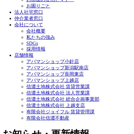
お困りごと
法人社宅窓口
仲介業者窓口
会社について
会社概要
私たちの強み
SDGs
採用情報
店舗情報
アパマンショップ小針店
アパマンショップ新潟駅南店
アパマンショップ長岡東店
アパマンショップ上越店
信濃土地株式会社 賃貸営業課
信濃土地株式会社 法人営業課
信濃土地株式会社 総合企画事業部
信濃土地株式会社 上越支店
有限会社ジョイフル 賃貸管理課
有限会社信濃不動産