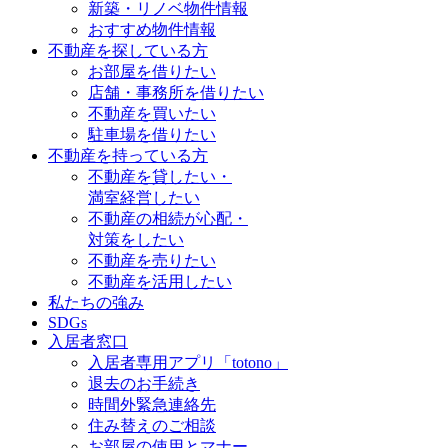
新築・リノベ物件情報
おすすめ物件情報
不動産を探している方
お部屋を借りたい
店舗・事務所を借りたい
不動産を買いたい
駐車場を借りたい
不動産を持っている方
不動産を貸したい・
満室経営したい
不動産の相続が心配・
対策をしたい
不動産を売りたい
不動産を活用したい
私たちの強み
SDGs
入居者窓口
入居者専用アプリ「totono」
退去のお手続き
時間外緊急連絡先
住み替えのご相談
お部屋の使用とマナー