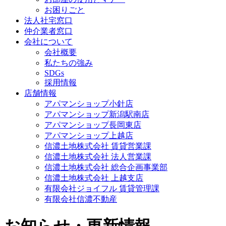
お困りごと
法人社宅窓口
仲介業者窓口
会社について
会社概要
私たちの強み
SDGs
採用情報
店舗情報
アパマンショップ小針店
アパマンショップ新潟駅南店
アパマンショップ長岡東店
アパマンショップ上越店
信濃土地株式会社 賃貸営業課
信濃土地株式会社 法人営業課
信濃土地株式会社 総合企画事業部
信濃土地株式会社 上越支店
有限会社ジョイフル 賃貸管理課
有限会社信濃不動産