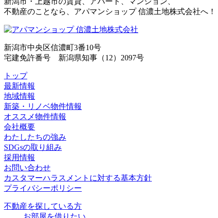
新潟市・上越市の賃貸、アパート、マンション、
不動産のことなら、アパマンショップ 信濃土地株式会社へ！
新潟市中央区信濃町3番10号
宅建免許番号 新潟県知事（12）2097号
トップ
最新情報
地域情報
新築・リノベ物件情報
オススメ物件情報
会社概要
わたしたちの強み
SDGsの取り組み
採用情報
お問い合わせ
カスタマーハラスメントに対する基本方針
プライバシーポリシー
不動産を探している方
お部屋を借りたい