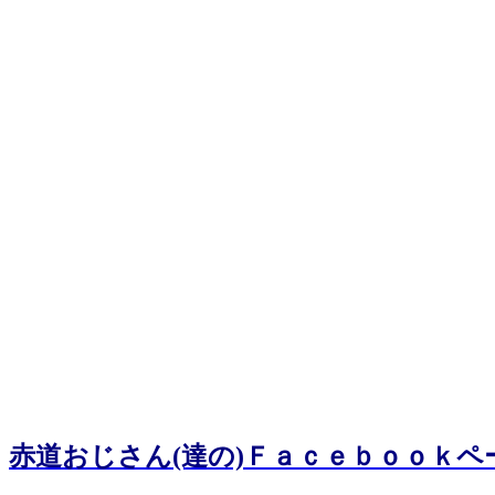
赤道おじさん(達の)Ｆａｃｅｂｏｏｋペ