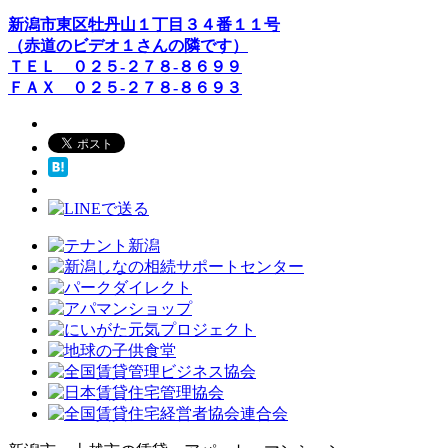
新潟市東区牡丹山１丁目３４番１１号
（赤道のビデオ１さんの隣です）
ＴＥＬ ０２５-２７８-８６９９
ＦＡＸ ０２５-２７８-８６９３