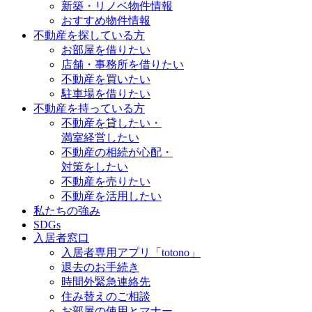
新築・リノベ物件情報
おすすめ物件情報
不動産を探している方
お部屋を借りたい
店舗・事務所を借りたい
不動産を買いたい
駐車場を借りたい
不動産を持っている方
不動産を貸したい・
満室経営したい
不動産の相続が心配・
対策をしたい
不動産を売りたい
不動産を活用したい
私たちの強み
SDGs
入居者窓口
入居者専用アプリ「totono」
退去のお手続き
時間外緊急連絡先
住み替えのご相談
お部屋の使用とマナー