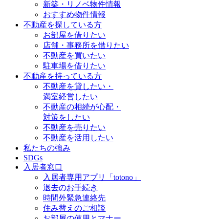
新築・リノベ物件情報
おすすめ物件情報
不動産を探している方
お部屋を借りたい
店舗・事務所を借りたい
不動産を買いたい
駐車場を借りたい
不動産を持っている方
不動産を貸したい・
満室経営したい
不動産の相続が心配・
対策をしたい
不動産を売りたい
不動産を活用したい
私たちの強み
SDGs
入居者窓口
入居者専用アプリ「totono」
退去のお手続き
時間外緊急連絡先
住み替えのご相談
お部屋の使用とマナー