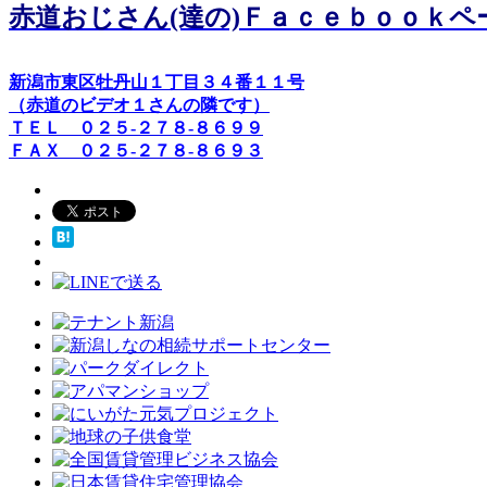
赤道おじさん(達の)Ｆａｃｅｂｏｏｋペ
新潟市東区牡丹山１丁目３４番１１号
（赤道のビデオ１さんの隣です）
ＴＥＬ ０２５-２７８-８６９９
ＦＡＸ ０２５-２７８-８６９３