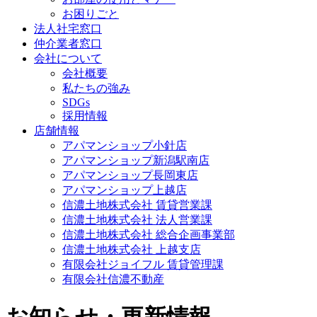
お困りごと
法人社宅窓口
仲介業者窓口
会社について
会社概要
私たちの強み
SDGs
採用情報
店舗情報
アパマンショップ小針店
アパマンショップ新潟駅南店
アパマンショップ長岡東店
アパマンショップ上越店
信濃土地株式会社 賃貸営業課
信濃土地株式会社 法人営業課
信濃土地株式会社 総合企画事業部
信濃土地株式会社 上越支店
有限会社ジョイフル 賃貸管理課
有限会社信濃不動産