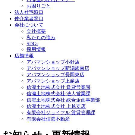
お困りごと
法人社宅窓口
仲介業者窓口
会社について
会社概要
私たちの強み
SDGs
採用情報
店舗情報
アパマンショップ小針店
アパマンショップ新潟駅南店
アパマンショップ長岡東店
アパマンショップ上越店
信濃土地株式会社 賃貸営業課
信濃土地株式会社 法人営業課
信濃土地株式会社 総合企画事業部
信濃土地株式会社 上越支店
有限会社ジョイフル 賃貸管理課
有限会社信濃不動産