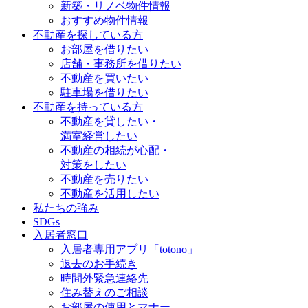
新築・リノベ物件情報
おすすめ物件情報
不動産を探している方
お部屋を借りたい
店舗・事務所を借りたい
不動産を買いたい
駐車場を借りたい
不動産を持っている方
不動産を貸したい・
満室経営したい
不動産の相続が心配・
対策をしたい
不動産を売りたい
不動産を活用したい
私たちの強み
SDGs
入居者窓口
入居者専用アプリ「totono」
退去のお手続き
時間外緊急連絡先
住み替えのご相談
お部屋の使用とマナー