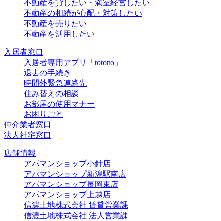
不動産を貸したい・満室経営したい
不動産の相続が心配・対策したい
不動産を売りたい
不動産を活用したい
入居者窓口
入居者専用アプリ「totono」
退去の手続き
時間外緊急連絡先
住み替えの相談
お部屋の使用マナー
お困りごと
仲介業者窓口
法人社宅窓口
店舗情報
アパマンショップ小針店
アパマンショップ新潟駅南店
アパマンショップ長岡東店
アパマンショップ上越店
信濃土地株式会社 賃貸営業課
信濃土地株式会社 法人営業課