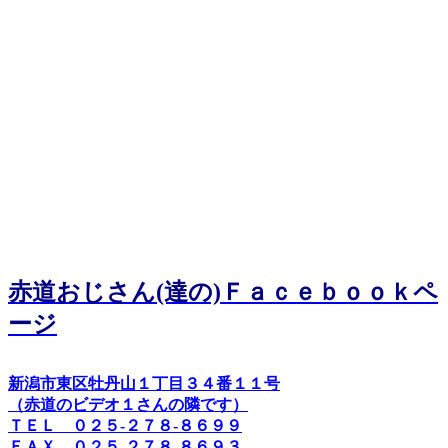
赤道おじさん(達の)Ｆａｃｅｂｏｏｋペ
ージ
新潟市東区牡丹山１丁目３４番１１号
（赤道のビデオ１さんの隣です）
ＴＥＬ ０２５-２７８-８６９９
ＦＡＸ ０２５-２７８-８６９３