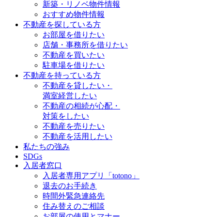
新築・リノベ物件情報
おすすめ物件情報
不動産を探している方
お部屋を借りたい
店舗・事務所を借りたい
不動産を買いたい
駐車場を借りたい
不動産を持っている方
不動産を貸したい・
満室経営したい
不動産の相続が心配・
対策をしたい
不動産を売りたい
不動産を活用したい
私たちの強み
SDGs
入居者窓口
入居者専用アプリ「totono」
退去のお手続き
時間外緊急連絡先
住み替えのご相談
お部屋の使用とマナー