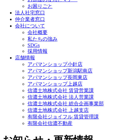
お困りごと
法人社宅窓口
仲介業者窓口
会社について
会社概要
私たちの強み
SDGs
採用情報
店舗情報
アパマンショップ小針店
アパマンショップ新潟駅南店
アパマンショップ長岡東店
アパマンショップ上越店
信濃土地株式会社 賃貸営業課
信濃土地株式会社 法人営業課
信濃土地株式会社 総合企画事業部
信濃土地株式会社 上越支店
有限会社ジョイフル 賃貸管理課
有限会社信濃不動産