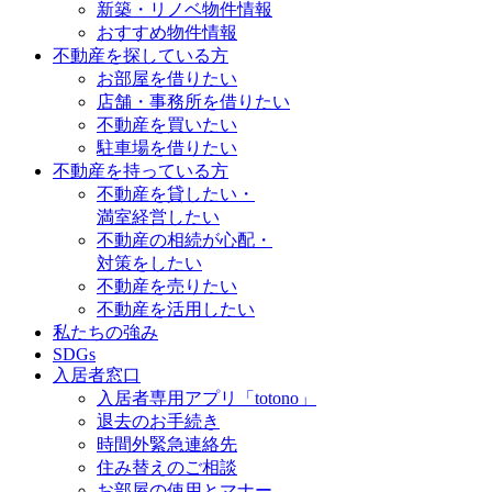
新築・リノベ物件情報
おすすめ物件情報
不動産を探している方
お部屋を借りたい
店舗・事務所を借りたい
不動産を買いたい
駐車場を借りたい
不動産を持っている方
不動産を貸したい・
満室経営したい
不動産の相続が心配・
対策をしたい
不動産を売りたい
不動産を活用したい
私たちの強み
SDGs
入居者窓口
入居者専用アプリ「totono」
退去のお手続き
時間外緊急連絡先
住み替えのご相談
お部屋の使用とマナー