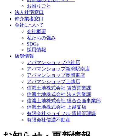
お困りごと
法人社宅窓口
仲介業者窓口
会社について
会社概要
私たちの強み
SDGs
採用情報
店舗情報
アパマンショップ小針店
アパマンショップ新潟駅南店
アパマンショップ長岡東店
アパマンショップ上越店
信濃土地株式会社 賃貸営業課
信濃土地株式会社 法人営業課
信濃土地株式会社 総合企画事業部
信濃土地株式会社 上越支店
有限会社ジョイフル 賃貸管理課
有限会社信濃不動産