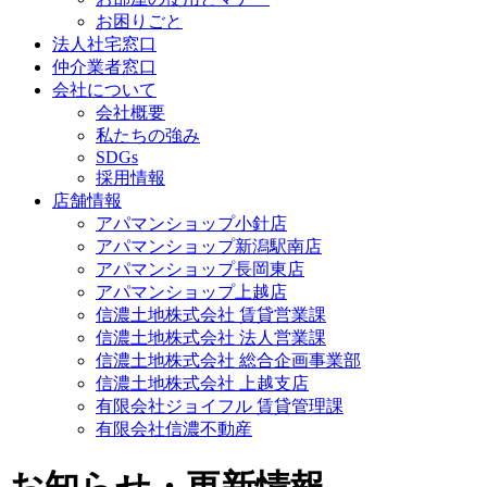
お困りごと
法人社宅窓口
仲介業者窓口
会社について
会社概要
私たちの強み
SDGs
採用情報
店舗情報
アパマンショップ小針店
アパマンショップ新潟駅南店
アパマンショップ長岡東店
アパマンショップ上越店
信濃土地株式会社 賃貸営業課
信濃土地株式会社 法人営業課
信濃土地株式会社 総合企画事業部
信濃土地株式会社 上越支店
有限会社ジョイフル 賃貸管理課
有限会社信濃不動産