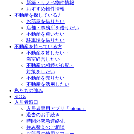
新築・リノベ物件情報
おすすめ物件情報
不動産を探している方
お部屋を借りたい
店舗・事務所を借りたい
不動産を買いたい
駐車場を借りたい
不動産を持っている方
不動産を貸したい・
満室経営したい
不動産の相続が心配・
対策をしたい
不動産を売りたい
不動産を活用したい
私たちの強み
SDGs
入居者窓口
入居者専用アプリ「totono」
退去のお手続き
時間外緊急連絡先
住み替えのご相談
お部屋の使用とマナー