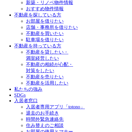
新築・リノベ物件情報
おすすめ物件情報
不動産を探している方
お部屋を借りたい
店舗・事務所を借りたい
不動産を買いたい
駐車場を借りたい
不動産を持っている方
不動産を貸したい・
満室経営したい
不動産の相続が心配・
対策をしたい
不動産を売りたい
不動産を活用したい
私たちの強み
SDGs
入居者窓口
入居者専用アプリ「totono」
退去のお手続き
時間外緊急連絡先
住み替えのご相談
お部屋の使用とマナー