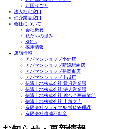
お困りごと
法人社宅窓口
仲介業者窓口
会社について
会社概要
私たちの強み
SDGs
採用情報
店舗情報
アパマンショップ小針店
アパマンショップ新潟駅南店
アパマンショップ長岡東店
アパマンショップ上越店
信濃土地株式会社 賃貸営業課
信濃土地株式会社 法人営業課
信濃土地株式会社 総合企画事業部
信濃土地株式会社 上越支店
有限会社ジョイフル 賃貸管理課
有限会社信濃不動産