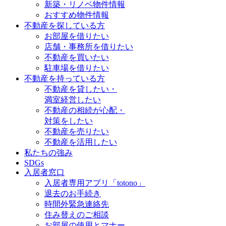
新築・リノベ物件情報
おすすめ物件情報
不動産を探している方
お部屋を借りたい
店舗・事務所を借りたい
不動産を買いたい
駐車場を借りたい
不動産を持っている方
不動産を貸したい・
満室経営したい
不動産の相続が心配・
対策をしたい
不動産を売りたい
不動産を活用したい
私たちの強み
SDGs
入居者窓口
入居者専用アプリ「totono」
退去のお手続き
時間外緊急連絡先
住み替えのご相談
お部屋の使用とマナー