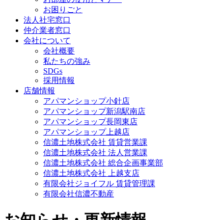
お困りごと
法人社宅窓口
仲介業者窓口
会社について
会社概要
私たちの強み
SDGs
採用情報
店舗情報
アパマンショップ小針店
アパマンショップ新潟駅南店
アパマンショップ長岡東店
アパマンショップ上越店
信濃土地株式会社 賃貸営業課
信濃土地株式会社 法人営業課
信濃土地株式会社 総合企画事業部
信濃土地株式会社 上越支店
有限会社ジョイフル 賃貸管理課
有限会社信濃不動産