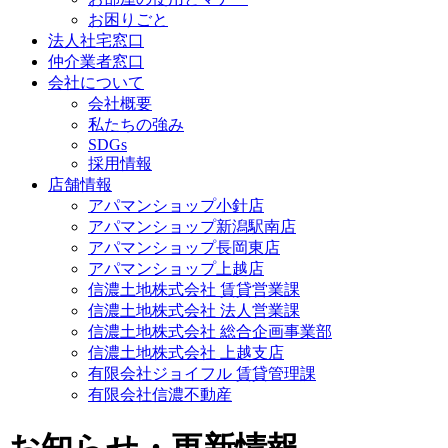
お困りごと
法人社宅窓口
仲介業者窓口
会社について
会社概要
私たちの強み
SDGs
採用情報
店舗情報
アパマンショップ小針店
アパマンショップ新潟駅南店
アパマンショップ長岡東店
アパマンショップ上越店
信濃土地株式会社 賃貸営業課
信濃土地株式会社 法人営業課
信濃土地株式会社 総合企画事業部
信濃土地株式会社 上越支店
有限会社ジョイフル 賃貸管理課
有限会社信濃不動産