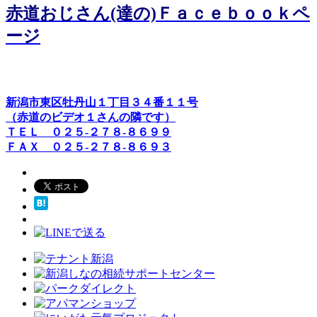
赤道おじさん(達の)Ｆａｃｅｂｏｏｋペ
ージ
新潟市東区牡丹山１丁目３４番１１号
（赤道のビデオ１さんの隣です）
ＴＥＬ ０２５-２７８-８６９９
ＦＡＸ ０２５-２７８-８６９３