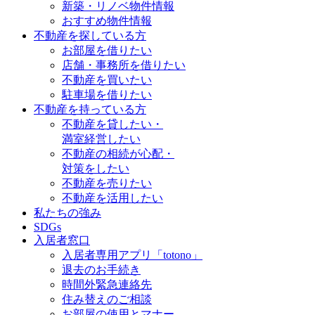
新築・リノベ物件情報
おすすめ物件情報
不動産を探している方
お部屋を借りたい
店舗・事務所を借りたい
不動産を買いたい
駐車場を借りたい
不動産を持っている方
不動産を貸したい・
満室経営したい
不動産の相続が心配・
対策をしたい
不動産を売りたい
不動産を活用したい
私たちの強み
SDGs
入居者窓口
入居者専用アプリ「totono」
退去のお手続き
時間外緊急連絡先
住み替えのご相談
お部屋の使用とマナー