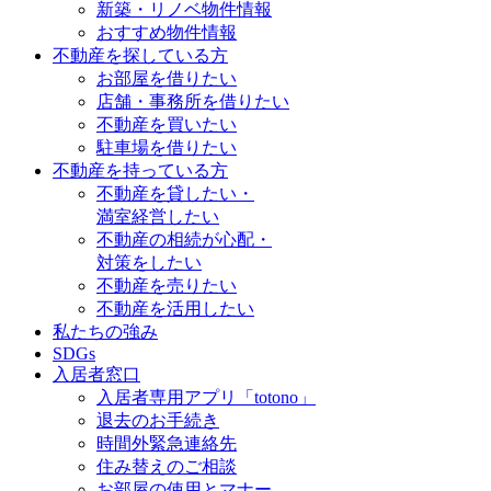
新築・リノベ物件情報
おすすめ物件情報
不動産を探している方
お部屋を借りたい
店舗・事務所を借りたい
不動産を買いたい
駐車場を借りたい
不動産を持っている方
不動産を貸したい・
満室経営したい
不動産の相続が心配・
対策をしたい
不動産を売りたい
不動産を活用したい
私たちの強み
SDGs
入居者窓口
入居者専用アプリ「totono」
退去のお手続き
時間外緊急連絡先
住み替えのご相談
お部屋の使用とマナー