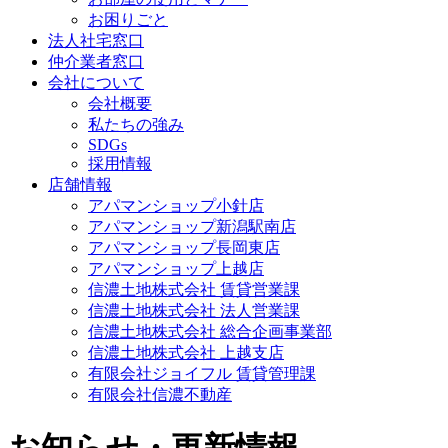
お困りごと
法人社宅窓口
仲介業者窓口
会社について
会社概要
私たちの強み
SDGs
採用情報
店舗情報
アパマンショップ小針店
アパマンショップ新潟駅南店
アパマンショップ長岡東店
アパマンショップ上越店
信濃土地株式会社 賃貸営業課
信濃土地株式会社 法人営業課
信濃土地株式会社 総合企画事業部
信濃土地株式会社 上越支店
有限会社ジョイフル 賃貸管理課
有限会社信濃不動産