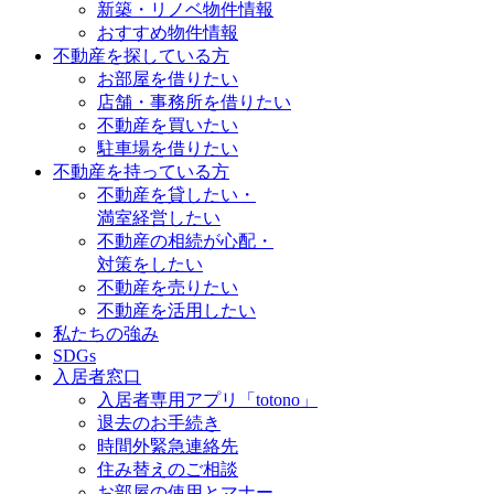
新築・リノベ物件情報
おすすめ物件情報
不動産を探している方
お部屋を借りたい
店舗・事務所を借りたい
不動産を買いたい
駐車場を借りたい
不動産を持っている方
不動産を貸したい・
満室経営したい
不動産の相続が心配・
対策をしたい
不動産を売りたい
不動産を活用したい
私たちの強み
SDGs
入居者窓口
入居者専用アプリ「totono」
退去のお手続き
時間外緊急連絡先
住み替えのご相談
お部屋の使用とマナー