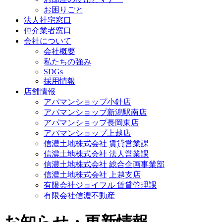
お困りごと
法人社宅窓口
仲介業者窓口
会社について
会社概要
私たちの強み
SDGs
採用情報
店舗情報
アパマンショップ小針店
アパマンショップ新潟駅南店
アパマンショップ長岡東店
アパマンショップ上越店
信濃土地株式会社 賃貸営業課
信濃土地株式会社 法人営業課
信濃土地株式会社 総合企画事業部
信濃土地株式会社 上越支店
有限会社ジョイフル 賃貸管理課
有限会社信濃不動産