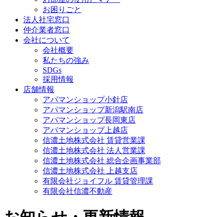
お困りごと
法人社宅窓口
仲介業者窓口
会社について
会社概要
私たちの強み
SDGs
採用情報
店舗情報
アパマンショップ小針店
アパマンショップ新潟駅南店
アパマンショップ長岡東店
アパマンショップ上越店
信濃土地株式会社 賃貸営業課
信濃土地株式会社 法人営業課
信濃土地株式会社 総合企画事業部
信濃土地株式会社 上越支店
有限会社ジョイフル 賃貸管理課
有限会社信濃不動産