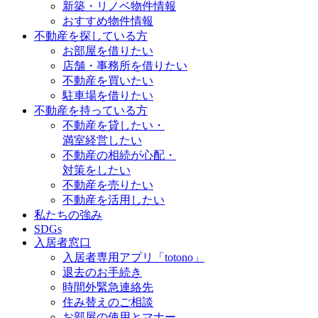
新築・リノベ物件情報
おすすめ物件情報
不動産を探している方
お部屋を借りたい
店舗・事務所を借りたい
不動産を買いたい
駐車場を借りたい
不動産を持っている方
不動産を貸したい・
満室経営したい
不動産の相続が心配・
対策をしたい
不動産を売りたい
不動産を活用したい
私たちの強み
SDGs
入居者窓口
入居者専用アプリ「totono」
退去のお手続き
時間外緊急連絡先
住み替えのご相談
お部屋の使用とマナー