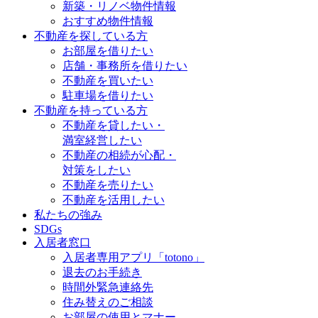
新築・リノベ物件情報
おすすめ物件情報
不動産を探している方
お部屋を借りたい
店舗・事務所を借りたい
不動産を買いたい
駐車場を借りたい
不動産を持っている方
不動産を貸したい・
満室経営したい
不動産の相続が心配・
対策をしたい
不動産を売りたい
不動産を活用したい
私たちの強み
SDGs
入居者窓口
入居者専用アプリ「totono」
退去のお手続き
時間外緊急連絡先
住み替えのご相談
お部屋の使用とマナー