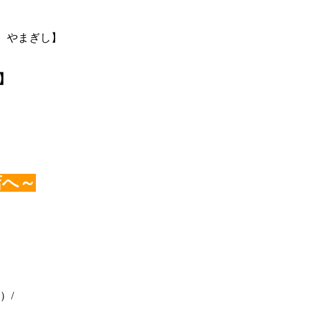
 やまぎし】
】
店へ～
）/