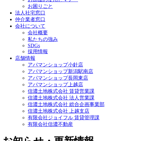
お困りごと
法人社宅窓口
仲介業者窓口
会社について
会社概要
私たちの強み
SDGs
採用情報
店舗情報
アパマンショップ小針店
アパマンショップ新潟駅南店
アパマンショップ長岡東店
アパマンショップ上越店
信濃土地株式会社 賃貸営業課
信濃土地株式会社 法人営業課
信濃土地株式会社 総合企画事業部
信濃土地株式会社 上越支店
有限会社ジョイフル 賃貸管理課
有限会社信濃不動産