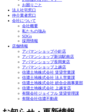
お困りごと
法人社宅窓口
仲介業者窓口
会社について
会社概要
私たちの強み
SDGs
採用情報
店舗情報
アパマンショップ小針店
アパマンショップ新潟駅南店
アパマンショップ長岡東店
アパマンショップ上越店
信濃土地株式会社 賃貸営業課
信濃土地株式会社 法人営業課
信濃土地株式会社 総合企画事業部
信濃土地株式会社 上越支店
有限会社ジョイフル 賃貸管理課
有限会社信濃不動産