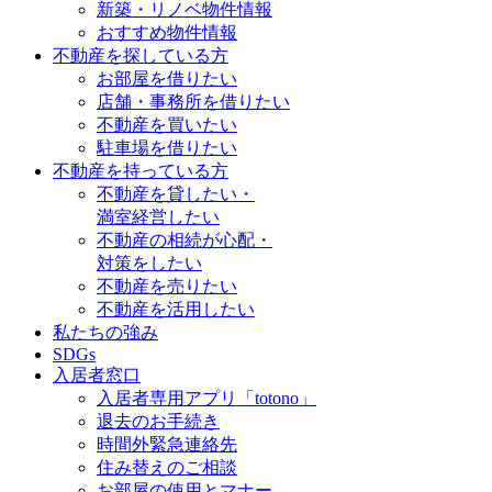
新築・リノベ物件情報
おすすめ物件情報
不動産を探している方
お部屋を借りたい
店舗・事務所を借りたい
不動産を買いたい
駐車場を借りたい
不動産を持っている方
不動産を貸したい・
満室経営したい
不動産の相続が心配・
対策をしたい
不動産を売りたい
不動産を活用したい
私たちの強み
SDGs
入居者窓口
入居者専用アプリ「totono」
退去のお手続き
時間外緊急連絡先
住み替えのご相談
お部屋の使用とマナー