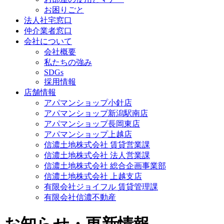
お困りごと
法人社宅窓口
仲介業者窓口
会社について
会社概要
私たちの強み
SDGs
採用情報
店舗情報
アパマンショップ小針店
アパマンショップ新潟駅南店
アパマンショップ長岡東店
アパマンショップ上越店
信濃土地株式会社 賃貸営業課
信濃土地株式会社 法人営業課
信濃土地株式会社 総合企画事業部
信濃土地株式会社 上越支店
有限会社ジョイフル 賃貸管理課
有限会社信濃不動産