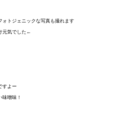
フォトジェニックな写真も撮れます
け元気でした←
ですよー
い味噌味！