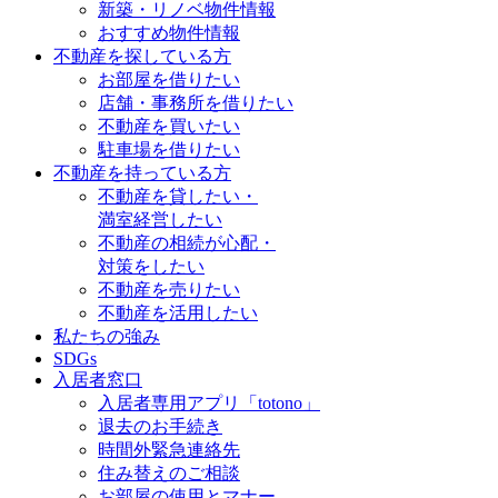
新築・リノベ物件情報
おすすめ物件情報
不動産を探している方
お部屋を借りたい
店舗・事務所を借りたい
不動産を買いたい
駐車場を借りたい
不動産を持っている方
不動産を貸したい・
満室経営したい
不動産の相続が心配・
対策をしたい
不動産を売りたい
不動産を活用したい
私たちの強み
SDGs
入居者窓口
入居者専用アプリ「totono」
退去のお手続き
時間外緊急連絡先
住み替えのご相談
お部屋の使用とマナー