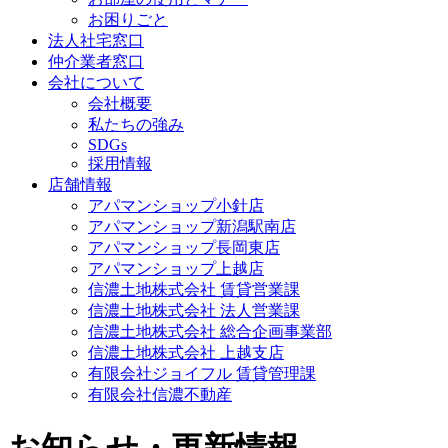
お困りごと
法人社宅窓口
仲介業者窓口
会社について
会社概要
私たちの強み
SDGs
採用情報
店舗情報
アパマンショップ小針店
アパマンショップ新潟駅南店
アパマンショップ長岡東店
アパマンショップ上越店
信濃土地株式会社 賃貸営業課
信濃土地株式会社 法人営業課
信濃土地株式会社 総合企画事業部
信濃土地株式会社 上越支店
有限会社ジョイフル 賃貸管理課
有限会社信濃不動産