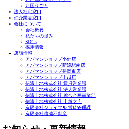
お困りごと
法人社宅窓口
仲介業者窓口
会社について
会社概要
私たちの強み
SDGs
採用情報
店舗情報
アパマンショップ小針店
アパマンショップ新潟駅南店
アパマンショップ長岡東店
アパマンショップ上越店
信濃土地株式会社 賃貸営業課
信濃土地株式会社 法人営業課
信濃土地株式会社 総合企画事業部
信濃土地株式会社 上越支店
有限会社ジョイフル 賃貸管理課
有限会社信濃不動産