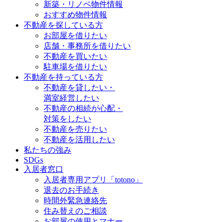
新築・リノベ物件情報
おすすめ物件情報
不動産を探している方
お部屋を借りたい
店舗・事務所を借りたい
不動産を買いたい
駐車場を借りたい
不動産を持っている方
不動産を貸したい・
満室経営したい
不動産の相続が心配・
対策をしたい
不動産を売りたい
不動産を活用したい
私たちの強み
SDGs
入居者窓口
入居者専用アプリ「totono」
退去のお手続き
時間外緊急連絡先
住み替えのご相談
お部屋の使用とマナー