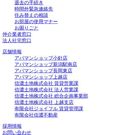
退去の手続き
時間外緊急連絡先
住み替えの相談
お部屋の使用マナー
お困りごと
仲介業者窓口
法人社宅窓口
店舗情報
アパマンショップ小針店
アパマンショップ新潟駅南店
アパマンショップ長岡東店
アパマンショップ上越店
信濃土地株式会社 賃貸営業課
信濃土地株式会社 法人営業課
信濃土地株式会社 総合企画事業部
信濃土地株式会社 上越支店
有限会社ジョイフル 賃貸管理課
有限会社信濃不動産
採用情報
お問い合わせ