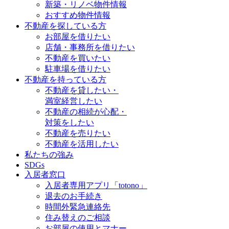
新築・リノベ物件情報
おすすめ物件情報
不動産を探している方
お部屋を借りたい
店舗・事務所を借りたい
不動産を買いたい
駐車場を借りたい
不動産を持っている方
不動産を貸したい・
満室経営したい
不動産の相続が心配・
対策をしたい
不動産を売りたい
不動産を活用したい
私たちの強み
SDGs
入居者窓口
入居者専用アプリ「totono」
退去のお手続き
時間外緊急連絡先
住み替えのご相談
お部屋の使用とマナー