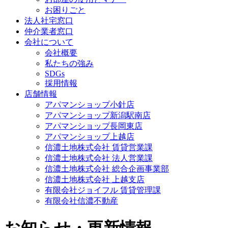
お困りごと
法人社宅窓口
仲介業者窓口
会社について
会社概要
私たちの強み
SDGs
採用情報
店舗情報
アパマンショップ小針店
アパマンショップ新潟駅南店
アパマンショップ長岡東店
アパマンショップ上越店
信濃土地株式会社 賃貸営業課
信濃土地株式会社 法人営業課
信濃土地株式会社 総合企画事業部
信濃土地株式会社 上越支店
有限会社ジョイフル 賃貸管理課
有限会社信濃不動産