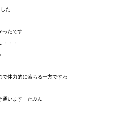
ました
かったです
ん・・・
)
ので体力的に落ちる一方ですわ
そ通います！たぶん