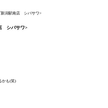
プ新潟駅南店 シバサワ>
店 シバサワ>
かも(笑)