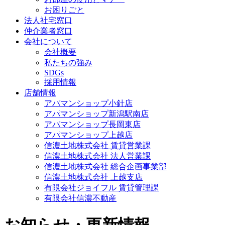
お困りごと
法人社宅窓口
仲介業者窓口
会社について
会社概要
私たちの強み
SDGs
採用情報
店舗情報
アパマンショップ小針店
アパマンショップ新潟駅南店
アパマンショップ長岡東店
アパマンショップ上越店
信濃土地株式会社 賃貸営業課
信濃土地株式会社 法人営業課
信濃土地株式会社 総合企画事業部
信濃土地株式会社 上越支店
有限会社ジョイフル 賃貸管理課
有限会社信濃不動産