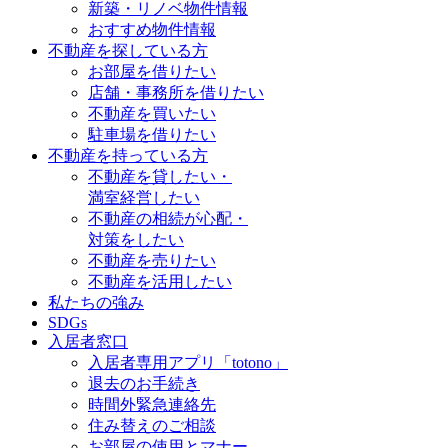
新築・リノベ物件情報
おすすめ物件情報
不動産を探している方
お部屋を借りたい
店舗・事務所を借りたい
不動産を買いたい
駐車場を借りたい
不動産を持っている方
不動産を貸したい・
満室経営したい
不動産の相続が心配・
対策をしたい
不動産を売りたい
不動産を活用したい
私たちの強み
SDGs
入居者窓口
入居者専用アプリ「totono」
退去のお手続き
時間外緊急連絡先
住み替えのご相談
お部屋の使用とマナー