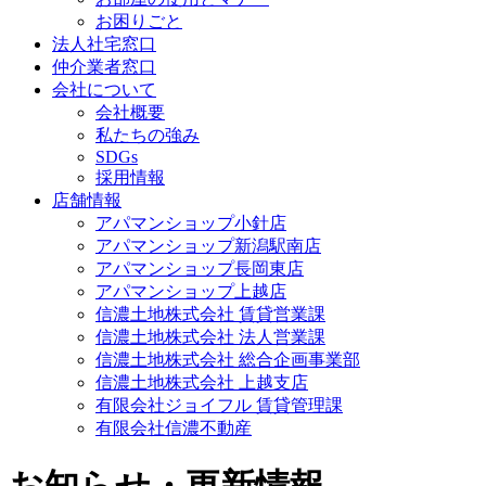
お困りごと
法人社宅窓口
仲介業者窓口
会社について
会社概要
私たちの強み
SDGs
採用情報
店舗情報
アパマンショップ小針店
アパマンショップ新潟駅南店
アパマンショップ長岡東店
アパマンショップ上越店
信濃土地株式会社 賃貸営業課
信濃土地株式会社 法人営業課
信濃土地株式会社 総合企画事業部
信濃土地株式会社 上越支店
有限会社ジョイフル 賃貸管理課
有限会社信濃不動産