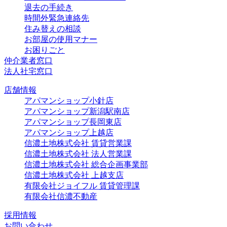
退去の手続き
時間外緊急連絡先
住み替えの相談
お部屋の使用マナー
お困りごと
仲介業者窓口
法人社宅窓口
店舗情報
アパマンショップ小針店
アパマンショップ新潟駅南店
アパマンショップ長岡東店
アパマンショップ上越店
信濃土地株式会社 賃貸営業課
信濃土地株式会社 法人営業課
信濃土地株式会社 総合企画事業部
信濃土地株式会社 上越支店
有限会社ジョイフル 賃貸管理課
有限会社信濃不動産
採用情報
お問い合わせ