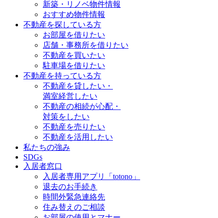
新築・リノベ物件情報
おすすめ物件情報
不動産を探している方
お部屋を借りたい
店舗・事務所を借りたい
不動産を買いたい
駐車場を借りたい
不動産を持っている方
不動産を貸したい・
満室経営したい
不動産の相続が心配・
対策をしたい
不動産を売りたい
不動産を活用したい
私たちの強み
SDGs
入居者窓口
入居者専用アプリ「totono」
退去のお手続き
時間外緊急連絡先
住み替えのご相談
お部屋の使用とマナー