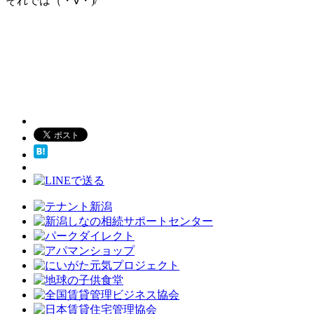
それでは（・∀・)/””””