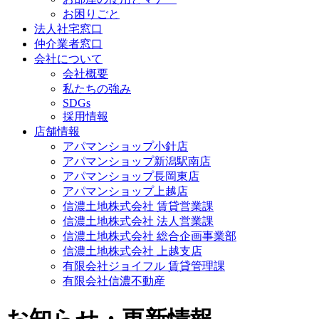
お困りごと
法人社宅窓口
仲介業者窓口
会社について
会社概要
私たちの強み
SDGs
採用情報
店舗情報
アパマンショップ小針店
アパマンショップ新潟駅南店
アパマンショップ長岡東店
アパマンショップ上越店
信濃土地株式会社 賃貸営業課
信濃土地株式会社 法人営業課
信濃土地株式会社 総合企画事業部
信濃土地株式会社 上越支店
有限会社ジョイフル 賃貸管理課
有限会社信濃不動産