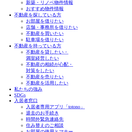
新築・リノベ物件情報
おすすめ物件情報
不動産を探している方
お部屋を借りたい
店舗・事務所を借りたい
不動産を買いたい
駐車場を借りたい
不動産を持っている方
不動産を貸したい・
満室経営したい
不動産の相続が心配・
対策をしたい
不動産を売りたい
不動産を活用したい
私たちの強み
SDGs
入居者窓口
入居者専用アプリ「totono」
退去のお手続き
時間外緊急連絡先
住み替えのご相談
お部屋の使用とマナー