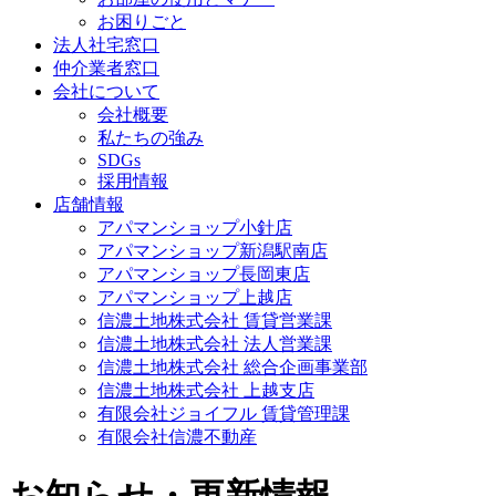
お困りごと
法人社宅窓口
仲介業者窓口
会社について
会社概要
私たちの強み
SDGs
採用情報
店舗情報
アパマンショップ小針店
アパマンショップ新潟駅南店
アパマンショップ長岡東店
アパマンショップ上越店
信濃土地株式会社 賃貸営業課
信濃土地株式会社 法人営業課
信濃土地株式会社 総合企画事業部
信濃土地株式会社 上越支店
有限会社ジョイフル 賃貸管理課
有限会社信濃不動産