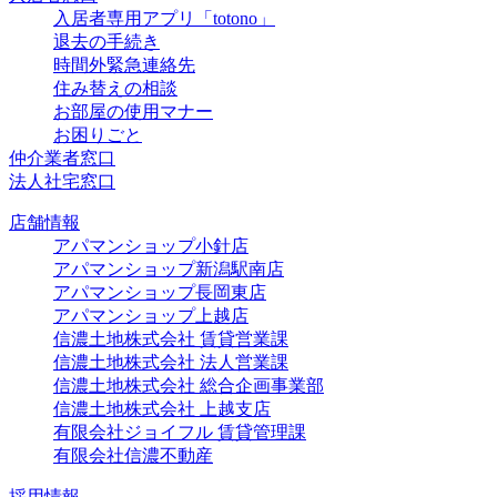
入居者専用アプリ「totono」
退去の手続き
時間外緊急連絡先
住み替えの相談
お部屋の使用マナー
お困りごと
仲介業者窓口
法人社宅窓口
店舗情報
アパマンショップ小針店
アパマンショップ新潟駅南店
アパマンショップ長岡東店
アパマンショップ上越店
信濃土地株式会社 賃貸営業課
信濃土地株式会社 法人営業課
信濃土地株式会社 総合企画事業部
信濃土地株式会社 上越支店
有限会社ジョイフル 賃貸管理課
有限会社信濃不動産
採用情報