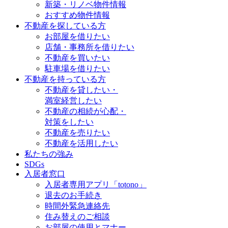
新築・リノベ物件情報
おすすめ物件情報
不動産を探している方
お部屋を借りたい
店舗・事務所を借りたい
不動産を買いたい
駐車場を借りたい
不動産を持っている方
不動産を貸したい・
満室経営したい
不動産の相続が心配・
対策をしたい
不動産を売りたい
不動産を活用したい
私たちの強み
SDGs
入居者窓口
入居者専用アプリ「totono」
退去のお手続き
時間外緊急連絡先
住み替えのご相談
お部屋の使用とマナー