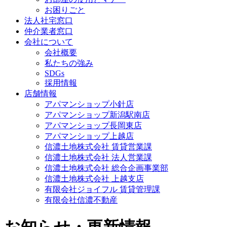
お困りごと
法人社宅窓口
仲介業者窓口
会社について
会社概要
私たちの強み
SDGs
採用情報
店舗情報
アパマンショップ小針店
アパマンショップ新潟駅南店
アパマンショップ長岡東店
アパマンショップ上越店
信濃土地株式会社 賃貸営業課
信濃土地株式会社 法人営業課
信濃土地株式会社 総合企画事業部
信濃土地株式会社 上越支店
有限会社ジョイフル 賃貸管理課
有限会社信濃不動産