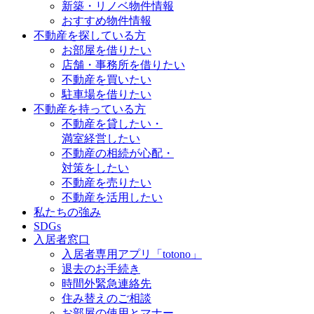
新築・リノベ物件情報
おすすめ物件情報
不動産を探している方
お部屋を借りたい
店舗・事務所を借りたい
不動産を買いたい
駐車場を借りたい
不動産を持っている方
不動産を貸したい・
満室経営したい
不動産の相続が心配・
対策をしたい
不動産を売りたい
不動産を活用したい
私たちの強み
SDGs
入居者窓口
入居者専用アプリ「totono」
退去のお手続き
時間外緊急連絡先
住み替えのご相談
お部屋の使用とマナー