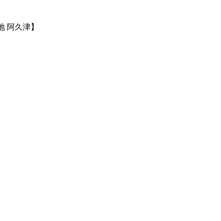
地 阿久津】
】