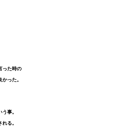
言った時の
良かった。
いう事。
される。