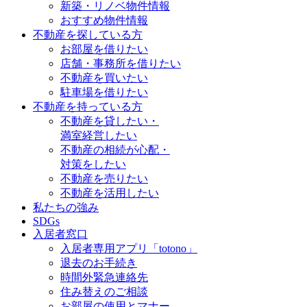
新築・リノベ物件情報
おすすめ物件情報
不動産を探している方
お部屋を借りたい
店舗・事務所を借りたい
不動産を買いたい
駐車場を借りたい
不動産を持っている方
不動産を貸したい・
満室経営したい
不動産の相続が心配・
対策をしたい
不動産を売りたい
不動産を活用したい
私たちの強み
SDGs
入居者窓口
入居者専用アプリ「totono」
退去のお手続き
時間外緊急連絡先
住み替えのご相談
お部屋の使用とマナー