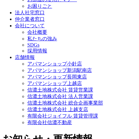
お困りごと
法人社宅窓口
仲介業者窓口
会社について
会社概要
私たちの強み
SDGs
採用情報
店舗情報
アパマンショップ小針店
アパマンショップ新潟駅南店
アパマンショップ長岡東店
アパマンショップ上越店
信濃土地株式会社 賃貸営業課
信濃土地株式会社 法人営業課
信濃土地株式会社 総合企画事業部
信濃土地株式会社 上越支店
有限会社ジョイフル 賃貸管理課
有限会社信濃不動産