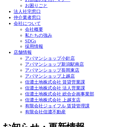
お困りごと
法人社宅窓口
仲介業者窓口
会社について
会社概要
私たちの強み
SDGs
採用情報
店舗情報
アパマンショップ小針店
アパマンショップ新潟駅南店
アパマンショップ長岡東店
アパマンショップ上越店
信濃土地株式会社 賃貸営業課
信濃土地株式会社 法人営業課
信濃土地株式会社 総合企画事業部
信濃土地株式会社 上越支店
有限会社ジョイフル 賃貸管理課
有限会社信濃不動産