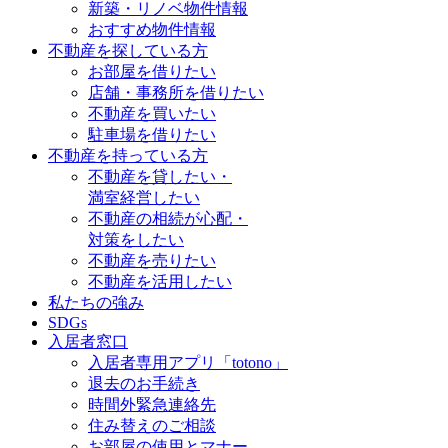
新築・リノベ物件情報
おすすめ物件情報
不動産を探している方
お部屋を借りたい
店舗・事務所を借りたい
不動産を買いたい
駐車場を借りたい
不動産を持っている方
不動産を貸したい・
満室経営したい
不動産の相続が心配・
対策をしたい
不動産を売りたい
不動産を活用したい
私たちの強み
SDGs
入居者窓口
入居者専用アプリ「totono」
退去のお手続き
時間外緊急連絡先
住み替えのご相談
お部屋の使用とマナー