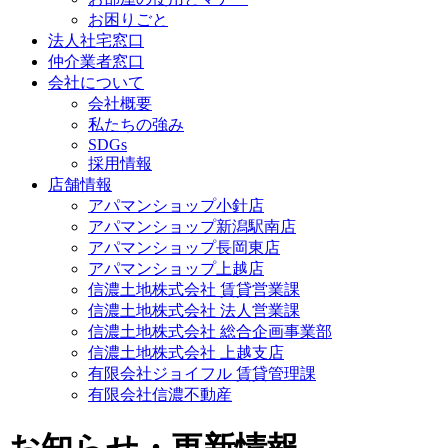
お困りごと
法人社宅窓口
仲介業者窓口
会社について
会社概要
私たちの強み
SDGs
採用情報
店舗情報
アパマンショップ小針店
アパマンショップ新潟駅南店
アパマンショップ長岡東店
アパマンショップ上越店
信濃土地株式会社 賃貸営業課
信濃土地株式会社 法人営業課
信濃土地株式会社 総合企画事業部
信濃土地株式会社 上越支店
有限会社ジョイフル 賃貸管理課
有限会社信濃不動産