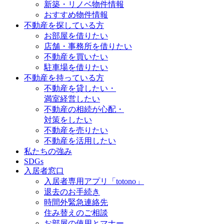
新築・リノベ物件情報
おすすめ物件情報
不動産を探している方
お部屋を借りたい
店舗・事務所を借りたい
不動産を買いたい
駐車場を借りたい
不動産を持っている方
不動産を貸したい・
満室経営したい
不動産の相続が心配・
対策をしたい
不動産を売りたい
不動産を活用したい
私たちの強み
SDGs
入居者窓口
入居者専用アプリ「totono」
退去のお手続き
時間外緊急連絡先
住み替えのご相談
お部屋の使用とマナー