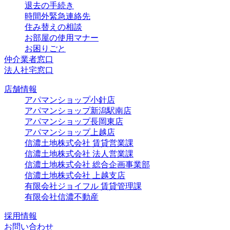
退去の手続き
時間外緊急連絡先
住み替えの相談
お部屋の使用マナー
お困りごと
仲介業者窓口
法人社宅窓口
店舗情報
アパマンショップ小針店
アパマンショップ新潟駅南店
アパマンショップ長岡東店
アパマンショップ上越店
信濃土地株式会社 賃貸営業課
信濃土地株式会社 法人営業課
信濃土地株式会社 総合企画事業部
信濃土地株式会社 上越支店
有限会社ジョイフル 賃貸管理課
有限会社信濃不動産
採用情報
お問い合わせ