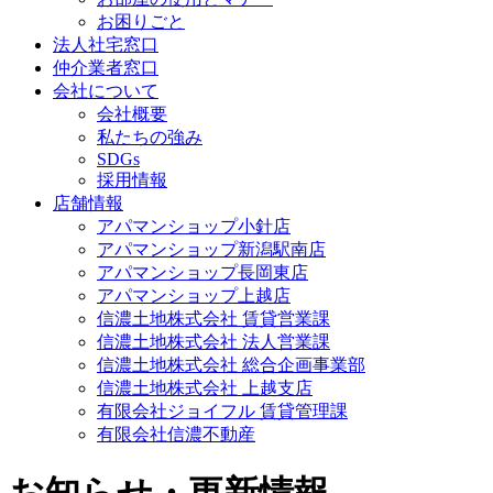
お困りごと
法人社宅窓口
仲介業者窓口
会社について
会社概要
私たちの強み
SDGs
採用情報
店舗情報
アパマンショップ小針店
アパマンショップ新潟駅南店
アパマンショップ長岡東店
アパマンショップ上越店
信濃土地株式会社 賃貸営業課
信濃土地株式会社 法人営業課
信濃土地株式会社 総合企画事業部
信濃土地株式会社 上越支店
有限会社ジョイフル 賃貸管理課
有限会社信濃不動産