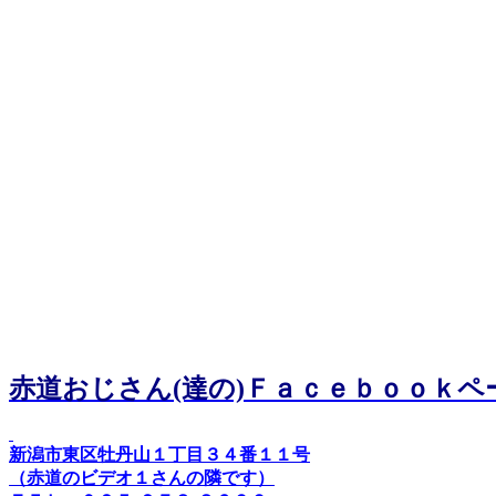
赤道おじさん(達の)Ｆａｃｅｂｏｏｋペ
新潟市東区牡丹山１丁目３４番１１号
（赤道のビデオ１さんの隣です）