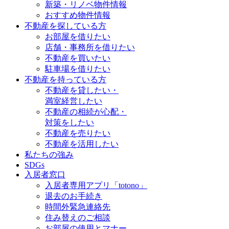
新築・リノベ物件情報
おすすめ物件情報
不動産を探している方
お部屋を借りたい
店舗・事務所を借りたい
不動産を買いたい
駐車場を借りたい
不動産を持っている方
不動産を貸したい・
満室経営したい
不動産の相続が心配・
対策をしたい
不動産を売りたい
不動産を活用したい
私たちの強み
SDGs
入居者窓口
入居者専用アプリ「totono」
退去のお手続き
時間外緊急連絡先
住み替えのご相談
お部屋の使用とマナー