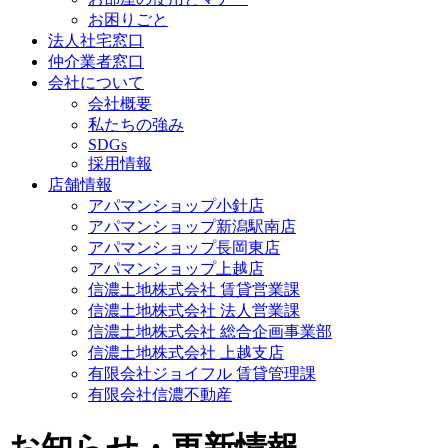
お困りごと
法人社宅窓口
仲介業者窓口
会社について
会社概要
私たちの強み
SDGs
採用情報
店舗情報
アパマンショップ小針店
アパマンショップ新潟駅南店
アパマンショップ長岡東店
アパマンショップ上越店
信濃土地株式会社 賃貸営業課
信濃土地株式会社 法人営業課
信濃土地株式会社 総合企画事業部
信濃土地株式会社 上越支店
有限会社ジョイフル 賃貸管理課
有限会社信濃不動産