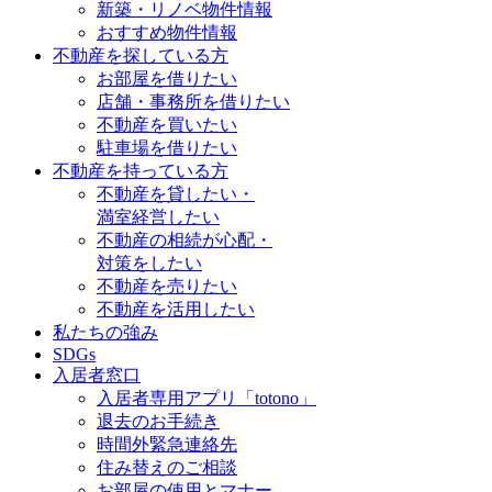
新築・リノベ物件情報
おすすめ物件情報
不動産を探している方
お部屋を借りたい
店舗・事務所を借りたい
不動産を買いたい
駐車場を借りたい
不動産を持っている方
不動産を貸したい・
満室経営したい
不動産の相続が心配・
対策をしたい
不動産を売りたい
不動産を活用したい
私たちの強み
SDGs
入居者窓口
入居者専用アプリ「totono」
退去のお手続き
時間外緊急連絡先
住み替えのご相談
お部屋の使用とマナー