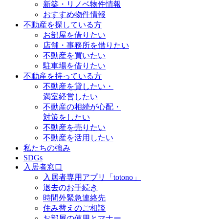
新築・リノベ物件情報
おすすめ物件情報
不動産を探している方
お部屋を借りたい
店舗・事務所を借りたい
不動産を買いたい
駐車場を借りたい
不動産を持っている方
不動産を貸したい・
満室経営したい
不動産の相続が心配・
対策をしたい
不動産を売りたい
不動産を活用したい
私たちの強み
SDGs
入居者窓口
入居者専用アプリ「totono」
退去のお手続き
時間外緊急連絡先
住み替えのご相談
お部屋の使用とマナー