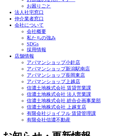
お困りごと
法人社宅窓口
仲介業者窓口
会社について
会社概要
私たちの強み
SDGs
採用情報
店舗情報
アパマンショップ小針店
アパマンショップ新潟駅南店
アパマンショップ長岡東店
アパマンショップ上越店
信濃土地株式会社 賃貸営業課
信濃土地株式会社 法人営業課
信濃土地株式会社 総合企画事業部
信濃土地株式会社 上越支店
有限会社ジョイフル 賃貸管理課
有限会社信濃不動産