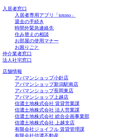
入居者窓口
入居者専用アプリ「totono」
退去の手続き
時間外緊急連絡先
住み替えの相談
お部屋の使用マナー
お困りごと
仲介業者窓口
法人社宅窓口
店舗情報
アパマンショップ小針店
アパマンショップ新潟駅南店
アパマンショップ長岡東店
アパマンショップ上越店
信濃土地株式会社 賃貸営業課
信濃土地株式会社 法人営業課
信濃土地株式会社 総合企画事業部
信濃土地株式会社 上越支店
有限会社ジョイフル 賃貸管理課
有限会社信濃不動産