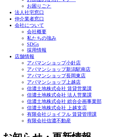
お困りごと
法人社宅窓口
仲介業者窓口
会社について
会社概要
私たちの強み
SDGs
採用情報
店舗情報
アパマンショップ小針店
アパマンショップ新潟駅南店
アパマンショップ長岡東店
アパマンショップ上越店
信濃土地株式会社 賃貸営業課
信濃土地株式会社 法人営業課
信濃土地株式会社 総合企画事業部
信濃土地株式会社 上越支店
有限会社ジョイフル 賃貸管理課
有限会社信濃不動産