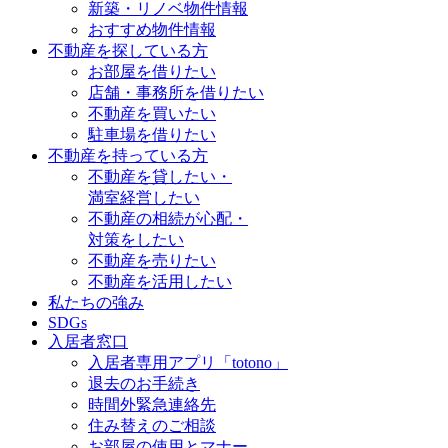
新築・リノベ物件情報
おすすめ物件情報
不動産を探している方
お部屋を借りたい
店舗・事務所を借りたい
不動産を買いたい
駐車場を借りたい
不動産を持っている方
不動産を貸したい・
満室経営したい
不動産の相続が心配・
対策をしたい
不動産を売りたい
不動産を活用したい
私たちの強み
SDGs
入居者窓口
入居者専用アプリ「totono」
退去のお手続き
時間外緊急連絡先
住み替えのご相談
お部屋の使用とマナー