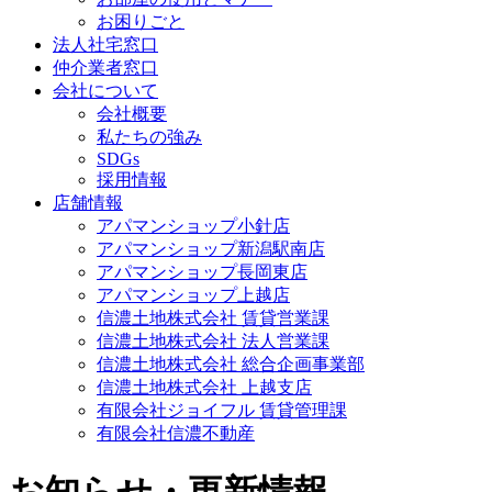
お困りごと
法人社宅窓口
仲介業者窓口
会社について
会社概要
私たちの強み
SDGs
採用情報
店舗情報
アパマンショップ小針店
アパマンショップ新潟駅南店
アパマンショップ長岡東店
アパマンショップ上越店
信濃土地株式会社 賃貸営業課
信濃土地株式会社 法人営業課
信濃土地株式会社 総合企画事業部
信濃土地株式会社 上越支店
有限会社ジョイフル 賃貸管理課
有限会社信濃不動産