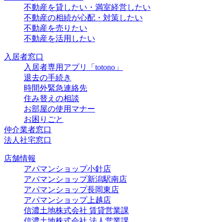
不動産を貸したい・満室経営したい
不動産の相続が心配・対策したい
不動産を売りたい
不動産を活用したい
入居者窓口
入居者専用アプリ「totono」
退去の手続き
時間外緊急連絡先
住み替えの相談
お部屋の使用マナー
お困りごと
仲介業者窓口
法人社宅窓口
店舗情報
アパマンショップ小針店
アパマンショップ新潟駅南店
アパマンショップ長岡東店
アパマンショップ上越店
信濃土地株式会社 賃貸営業課
信濃土地株式会社 法人営業課