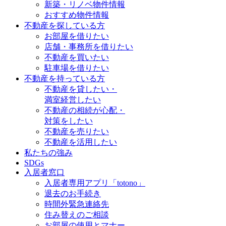
新築・リノベ物件情報
おすすめ物件情報
不動産を探している方
お部屋を借りたい
店舗・事務所を借りたい
不動産を買いたい
駐車場を借りたい
不動産を持っている方
不動産を貸したい・
満室経営したい
不動産の相続が心配・
対策をしたい
不動産を売りたい
不動産を活用したい
私たちの強み
SDGs
入居者窓口
入居者専用アプリ「totono」
退去のお手続き
時間外緊急連絡先
住み替えのご相談
お部屋の使用とマナー