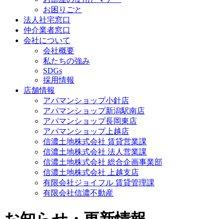
お困りごと
法人社宅窓口
仲介業者窓口
会社について
会社概要
私たちの強み
SDGs
採用情報
店舗情報
アパマンショップ小針店
アパマンショップ新潟駅南店
アパマンショップ長岡東店
アパマンショップ上越店
信濃土地株式会社 賃貸営業課
信濃土地株式会社 法人営業課
信濃土地株式会社 総合企画事業部
信濃土地株式会社 上越支店
有限会社ジョイフル 賃貸管理課
有限会社信濃不動産