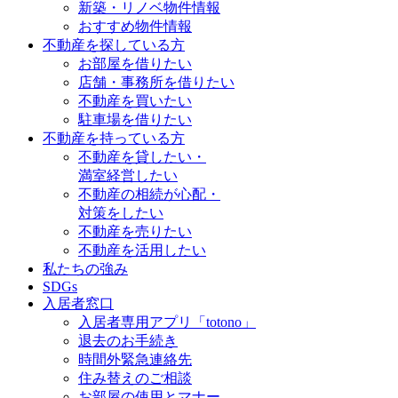
新築・リノベ物件情報
おすすめ物件情報
不動産を探している方
お部屋を借りたい
店舗・事務所を借りたい
不動産を買いたい
駐車場を借りたい
不動産を持っている方
不動産を貸したい・
満室経営したい
不動産の相続が心配・
対策をしたい
不動産を売りたい
不動産を活用したい
私たちの強み
SDGs
入居者窓口
入居者専用アプリ「totono」
退去のお手続き
時間外緊急連絡先
住み替えのご相談
お部屋の使用とマナー