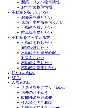
新築・リノベ物件情報
おすすめ物件情報
不動産を探している方
お部屋を借りたい
店舗・事務所を借りたい
不動産を買いたい
駐車場を借りたい
不動産を持っている方
不動産を貸したい・
満室経営したい
不動産の相続が心配・
対策をしたい
不動産を売りたい
不動産を活用したい
私たちの強み
SDGs
入居者窓口
入居者専用アプリ「totono」
退去のお手続き
時間外緊急連絡先
住み替えのご相談
お部屋の使用とマナー