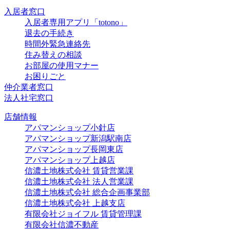
入居者窓口
入居者専用アプリ「totono」
退去の手続き
時間外緊急連絡先
住み替えの相談
お部屋の使用マナー
お困りごと
仲介業者窓口
法人社宅窓口
店舗情報
アパマンショップ小針店
アパマンショップ新潟駅南店
アパマンショップ長岡東店
アパマンショップ上越店
信濃土地株式会社 賃貸営業課
信濃土地株式会社 法人営業課
信濃土地株式会社 総合企画事業部
信濃土地株式会社 上越支店
有限会社ジョイフル 賃貸管理課
有限会社信濃不動産