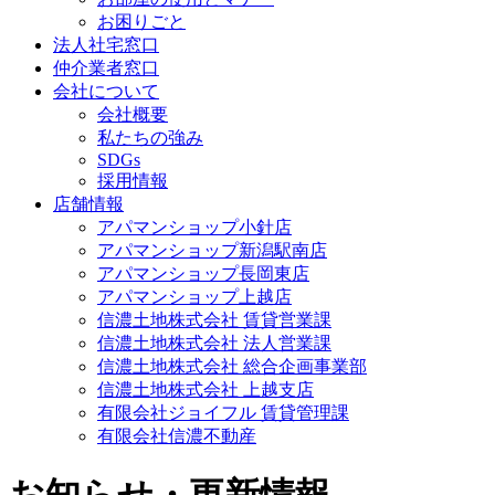
お困りごと
法人社宅窓口
仲介業者窓口
会社について
会社概要
私たちの強み
SDGs
採用情報
店舗情報
アパマンショップ小針店
アパマンショップ新潟駅南店
アパマンショップ長岡東店
アパマンショップ上越店
信濃土地株式会社 賃貸営業課
信濃土地株式会社 法人営業課
信濃土地株式会社 総合企画事業部
信濃土地株式会社 上越支店
有限会社ジョイフル 賃貸管理課
有限会社信濃不動産