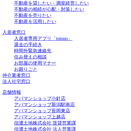
不動産を貸したい・満室経営したい
不動産の相続が心配・対策したい
不動産を売りたい
不動産を活用したい
入居者窓口
入居者専用アプリ「totono」
退去の手続き
時間外緊急連絡先
住み替えの相談
お部屋の使用マナー
お困りごと
仲介業者窓口
法人社宅窓口
店舗情報
アパマンショップ小針店
アパマンショップ新潟駅南店
アパマンショップ長岡東店
アパマンショップ上越店
信濃土地株式会社 賃貸営業課
信濃土地株式会社 法人営業課