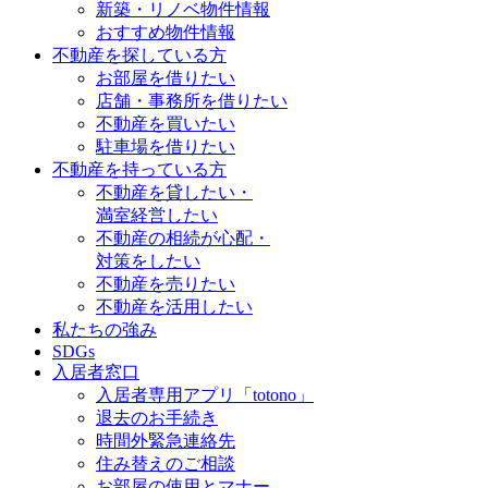
新築・リノベ物件情報
おすすめ物件情報
不動産を探している方
お部屋を借りたい
店舗・事務所を借りたい
不動産を買いたい
駐車場を借りたい
不動産を持っている方
不動産を貸したい・
満室経営したい
不動産の相続が心配・
対策をしたい
不動産を売りたい
不動産を活用したい
私たちの強み
SDGs
入居者窓口
入居者専用アプリ「totono」
退去のお手続き
時間外緊急連絡先
住み替えのご相談
お部屋の使用とマナー