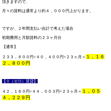
頂きますので、
月々の賃料は通常より約４，０００円上がります。
ですが、２年間支払い合計で考えた場合
初期費用と月額賃料の２３ヶ月分
【通常】
１，１６
２３３，６００円+４０，４００円×２３ヶ月＝
２，８００円
【０（ゼロ）賃貸】
１，０５
４２，１６０円+４４，００３円×２３ヶ月＝
４，２２９円