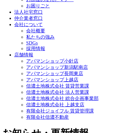
お困りごと
法人社宅窓口
仲介業者窓口
会社について
会社概要
私たちの強み
SDGs
採用情報
店舗情報
アパマンショップ小針店
アパマンショップ新潟駅南店
アパマンショップ長岡東店
アパマンショップ上越店
信濃土地株式会社 賃貸営業課
信濃土地株式会社 法人営業課
信濃土地株式会社 総合企画事業部
信濃土地株式会社 上越支店
有限会社ジョイフル 賃貸管理課
有限会社信濃不動産