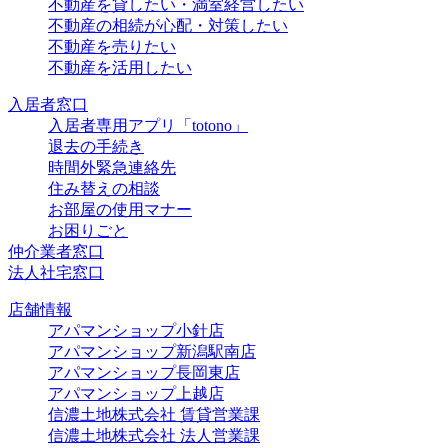
不動産を貸したい・満室経営したい
不動産の相続が心配・対策したい
不動産を売りたい
不動産を活用したい
入居者窓口
入居者専用アプリ「totono」
退去の手続き
時間外緊急連絡先
住み替えの相談
お部屋の使用マナー
お困りごと
仲介業者窓口
法人社宅窓口
店舗情報
アパマンショップ小針店
アパマンショップ新潟駅南店
アパマンショップ長岡東店
アパマンショップ上越店
信濃土地株式会社 賃貸営業課
信濃土地株式会社 法人営業課