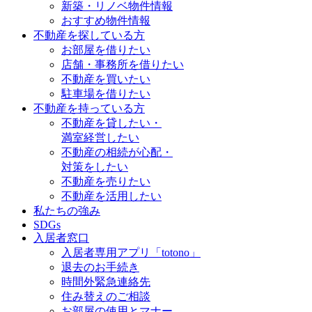
新築・リノベ物件情報
おすすめ物件情報
不動産を探している方
お部屋を借りたい
店舗・事務所を借りたい
不動産を買いたい
駐車場を借りたい
不動産を持っている方
不動産を貸したい・
満室経営したい
不動産の相続が心配・
対策をしたい
不動産を売りたい
不動産を活用したい
私たちの強み
SDGs
入居者窓口
入居者専用アプリ「totono」
退去のお手続き
時間外緊急連絡先
住み替えのご相談
お部屋の使用とマナー