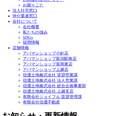
お困りごと
法人社宅窓口
仲介業者窓口
会社について
会社概要
私たちの強み
SDGs
採用情報
店舗情報
アパマンショップ小針店
アパマンショップ新潟駅南店
アパマンショップ長岡東店
アパマンショップ上越店
信濃土地株式会社 賃貸営業課
信濃土地株式会社 法人営業課
信濃土地株式会社 総合企画事業部
信濃土地株式会社 上越支店
有限会社ジョイフル 賃貸管理課
有限会社信濃不動産