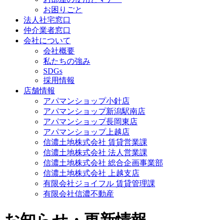
お困りごと
法人社宅窓口
仲介業者窓口
会社について
会社概要
私たちの強み
SDGs
採用情報
店舗情報
アパマンショップ小針店
アパマンショップ新潟駅南店
アパマンショップ長岡東店
アパマンショップ上越店
信濃土地株式会社 賃貸営業課
信濃土地株式会社 法人営業課
信濃土地株式会社 総合企画事業部
信濃土地株式会社 上越支店
有限会社ジョイフル 賃貸管理課
有限会社信濃不動産