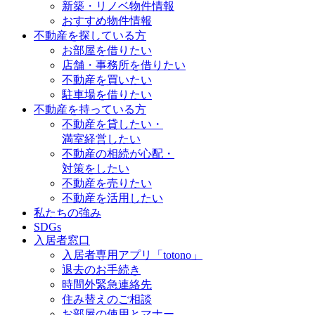
新築・リノベ物件情報
おすすめ物件情報
不動産を探している方
お部屋を借りたい
店舗・事務所を借りたい
不動産を買いたい
駐車場を借りたい
不動産を持っている方
不動産を貸したい・
満室経営したい
不動産の相続が心配・
対策をしたい
不動産を売りたい
不動産を活用したい
私たちの強み
SDGs
入居者窓口
入居者専用アプリ「totono」
退去のお手続き
時間外緊急連絡先
住み替えのご相談
お部屋の使用とマナー