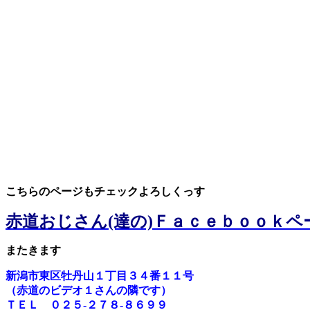
こ
ちらのページもチェックよろしくっす
赤道おじさん(達の)Ｆａｃｅｂｏｏｋペ
またきます
新潟市東区牡丹山１丁目３４番１１号
（赤道のビデオ１さんの隣です）
ＴＥＬ ０２５-２７８-８６９９