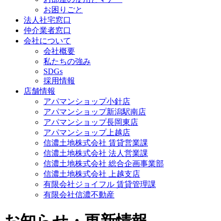
お困りごと
法人社宅窓口
仲介業者窓口
会社について
会社概要
私たちの強み
SDGs
採用情報
店舗情報
アパマンショップ小針店
アパマンショップ新潟駅南店
アパマンショップ長岡東店
アパマンショップ上越店
信濃土地株式会社 賃貸営業課
信濃土地株式会社 法人営業課
信濃土地株式会社 総合企画事業部
信濃土地株式会社 上越支店
有限会社ジョイフル 賃貸管理課
有限会社信濃不動産