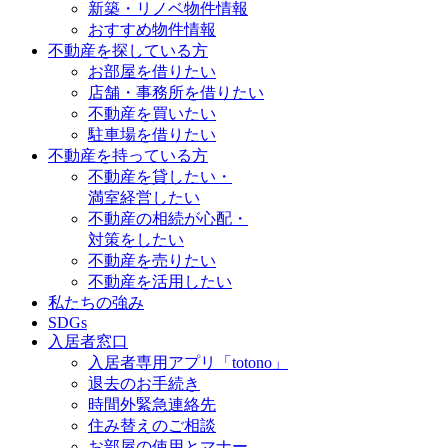
新築・リノベ物件情報
おすすめ物件情報
不動産を探している方
お部屋を借りたい
店舗・事務所を借りたい
不動産を買いたい
駐車場を借りたい
不動産を持っている方
不動産を貸したい・
満室経営したい
不動産の相続が心配・
対策をしたい
不動産を売りたい
不動産を活用したい
私たちの強み
SDGs
入居者窓口
入居者専用アプリ「totono」
退去のお手続き
時間外緊急連絡先
住み替えのご相談
お部屋の使用とマナー