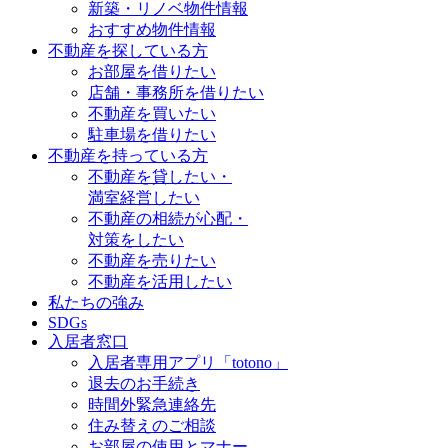
新築・リノベ物件情報
おすすめ物件情報
不動産を探している方
お部屋を借りたい
店舗・事務所を借りたい
不動産を買いたい
駐車場を借りたい
不動産を持っている方
不動産を貸したい・
満室経営したい
不動産の相続が心配・
対策をしたい
不動産を売りたい
不動産を活用したい
私たちの強み
SDGs
入居者窓口
入居者専用アプリ「totono」
退去のお手続き
時間外緊急連絡先
住み替えのご相談
お部屋の使用とマナー