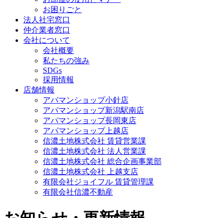
お困りごと
法人社宅窓口
仲介業者窓口
会社について
会社概要
私たちの強み
SDGs
採用情報
店舗情報
アパマンショップ小針店
アパマンショップ新潟駅南店
アパマンショップ長岡東店
アパマンショップ上越店
信濃土地株式会社 賃貸営業課
信濃土地株式会社 法人営業課
信濃土地株式会社 総合企画事業部
信濃土地株式会社 上越支店
有限会社ジョイフル 賃貸管理課
有限会社信濃不動産