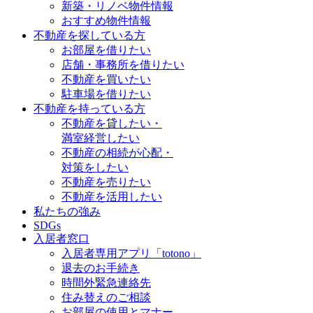
新築・リノベ物件情報
おすすめ物件情報
不動産を探している方
お部屋を借りたい
店舗・事務所を借りたい
不動産を買いたい
駐車場を借りたい
不動産を持っている方
不動産を貸したい・
満室経営したい
不動産の相続が心配・
対策をしたい
不動産を売りたい
不動産を活用したい
私たちの強み
SDGs
入居者窓口
入居者専用アプリ「totono」
退去のお手続き
時間外緊急連絡先
住み替えのご相談
お部屋の使用とマナー