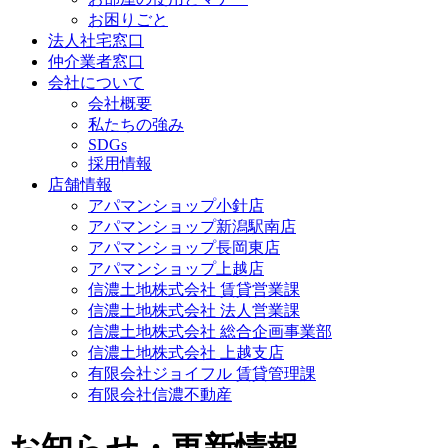
お困りごと
法人社宅窓口
仲介業者窓口
会社について
会社概要
私たちの強み
SDGs
採用情報
店舗情報
アパマンショップ小針店
アパマンショップ新潟駅南店
アパマンショップ長岡東店
アパマンショップ上越店
信濃土地株式会社 賃貸営業課
信濃土地株式会社 法人営業課
信濃土地株式会社 総合企画事業部
信濃土地株式会社 上越支店
有限会社ジョイフル 賃貸管理課
有限会社信濃不動産