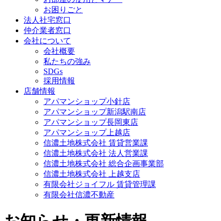
お困りごと
法人社宅窓口
仲介業者窓口
会社について
会社概要
私たちの強み
SDGs
採用情報
店舗情報
アパマンショップ小針店
アパマンショップ新潟駅南店
アパマンショップ長岡東店
アパマンショップ上越店
信濃土地株式会社 賃貸営業課
信濃土地株式会社 法人営業課
信濃土地株式会社 総合企画事業部
信濃土地株式会社 上越支店
有限会社ジョイフル 賃貸管理課
有限会社信濃不動産