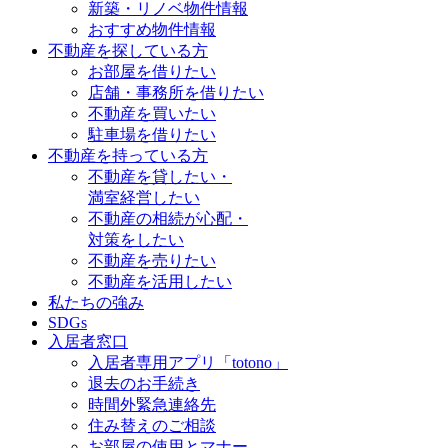
新築・リノベ物件情報
おすすめ物件情報
不動産を探している方
お部屋を借りたい
店舗・事務所を借りたい
不動産を買いたい
駐車場を借りたい
不動産を持っている方
不動産を貸したい・
満室経営したい
不動産の相続が心配・
対策をしたい
不動産を売りたい
不動産を活用したい
私たちの強み
SDGs
入居者窓口
入居者専用アプリ「totono」
退去のお手続き
時間外緊急連絡先
住み替えのご相談
お部屋の使用とマナー