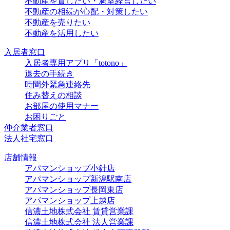
不動産を貸したい・満室経営したい
不動産の相続が心配・対策したい
不動産を売りたい
不動産を活用したい
入居者窓口
入居者専用アプリ「totono」
退去の手続き
時間外緊急連絡先
住み替えの相談
お部屋の使用マナー
お困りごと
仲介業者窓口
法人社宅窓口
店舗情報
アパマンショップ小針店
アパマンショップ新潟駅南店
アパマンショップ長岡東店
アパマンショップ上越店
信濃土地株式会社 賃貸営業課
信濃土地株式会社 法人営業課