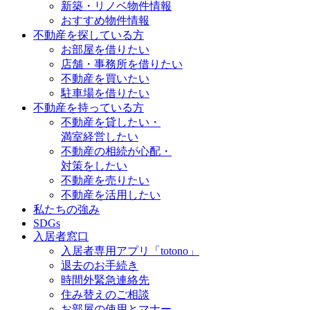
新築・リノベ物件情報
おすすめ物件情報
不動産を探している方
お部屋を借りたい
店舗・事務所を借りたい
不動産を買いたい
駐車場を借りたい
不動産を持っている方
不動産を貸したい・
満室経営したい
不動産の相続が心配・
対策をしたい
不動産を売りたい
不動産を活用したい
私たちの強み
SDGs
入居者窓口
入居者専用アプリ「totono」
退去のお手続き
時間外緊急連絡先
住み替えのご相談
お部屋の使用とマナー