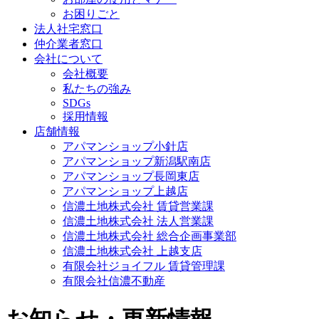
お困りごと
法人社宅窓口
仲介業者窓口
会社について
会社概要
私たちの強み
SDGs
採用情報
店舗情報
アパマンショップ小針店
アパマンショップ新潟駅南店
アパマンショップ長岡東店
アパマンショップ上越店
信濃土地株式会社 賃貸営業課
信濃土地株式会社 法人営業課
信濃土地株式会社 総合企画事業部
信濃土地株式会社 上越支店
有限会社ジョイフル 賃貸管理課
有限会社信濃不動産